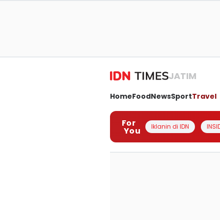
JATIM
Home
Food
News
Sport
Travel
For
Iklanin di IDN
INSI
You