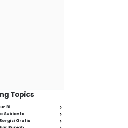
ng Topics
ur BI
o Subianto
ergizi Gratis
ukar Rupiah