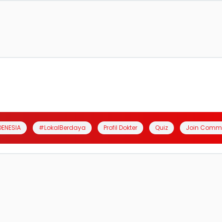
DENESIA
#LokalBerdaya
Profil Dokter
Quiz
Join Comm