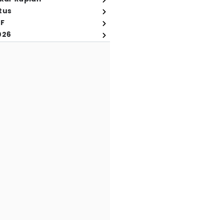
tus
FF
026