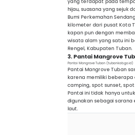
yang terdapat pada tempat
hijau, suasana yang sejuk d
Bumi Perkemahan Sendang La
kilometer dari pusat Kota
kapan pun dengan membaya
wisata alam yang satu ini 
Rengel, Kabupaten Tuban.
3. Pantai Mangrove Tu
Pantai Mangrove Tuban (tubankab.go.id)
Pantai Mangrove Tuban sa
karena memiliki beberapa 
camping, spot sunset, spo
Pantai ini tidak hanya unt
digunakan sebagai sarana 
laut.