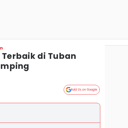
on
 Terbaik di Tuban
amping
Add Us on Google