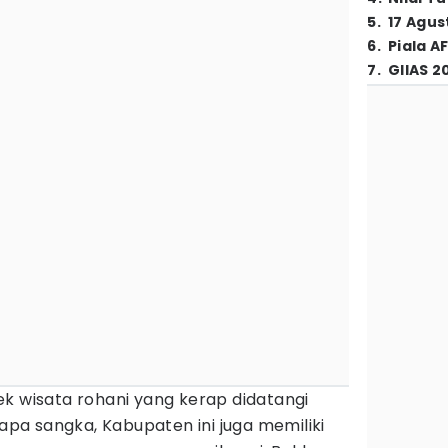
5
.
17 Agus
6
.
Piala A
7
.
GIIAS 2
k wisata rohani yang kerap didatangi
iapa sangka, Kabupaten ini juga memiliki