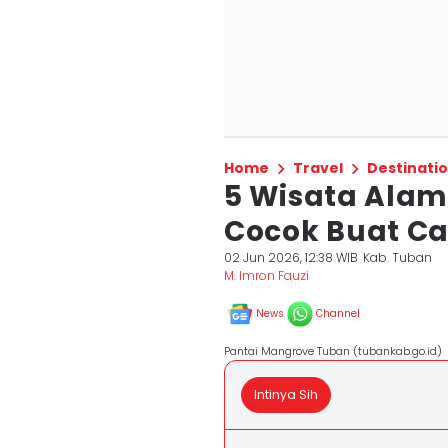
Home
Travel
Destinati
5 Wisata Alam
Cocok Buat C
02 Jun 2026, 12:38 WIB
Kab. Tuban
M. Imron Fauzi
News
Channel
Pantai Mangrove Tuban (tubankab.go.id)
Intinya Sih