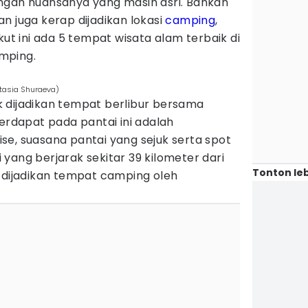
ngan nuansanya yang masih asri. Bahkan
n juga kerap dijadikan lokasi
camping
,
kut ini ada 5 tempat wisata alam terbaik di
mping.
stasia Shuraeva)
 dijadikan tempat berlibur bersama
terdapat pada pantai ini adalah
e, suasana pantai yang sejuk serta spot
yang berjarak sekitar 39 kilometer dari
Tonton leb
 dijadikan tempat camping oleh