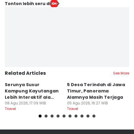
Tonton lebih seru di
Related Articles
See More
Serunya Susur
5 Desa Terindah di Jawa
5
Kampung Kayutangan
Timur, Panorama
S
Lebih Interaktif ala
Alamnya Masih Terjaga
S
Kelana Race
08 Agu 2026, 17:09 WIB
05 Agu 2026, 16:27 WIB
A
04
Travel
Travel
Tr