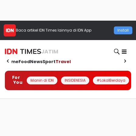
Baca artikel
IDN Times
lainnya di IDN App
Install
JATIM
Home
Food
News
Sport
Travel
For
Iklanin di IDN
INSIDENESIA
#LokalBerdaya
You