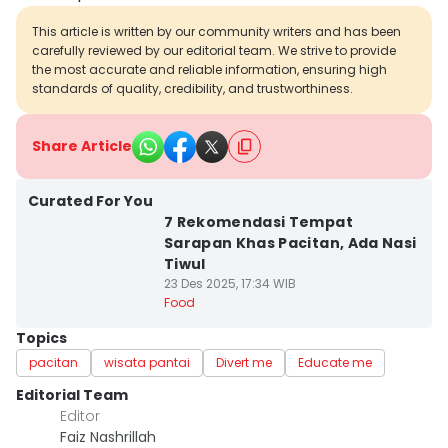
This article is written by our community writers and has been
carefully reviewed by our editorial team. We strive to provide
the most accurate and reliable information, ensuring high
standards of quality, credibility, and trustworthiness.
Share Article
Curated For You
7 Rekomendasi Tempat
Sarapan Khas Pacitan, Ada Nasi
Tiwul
23 Des 2025, 17:34 WIB
Food
Topics
pacitan
wisata pantai
Divert me
Educate me
Editorial Team
Editor
Faiz Nashrillah