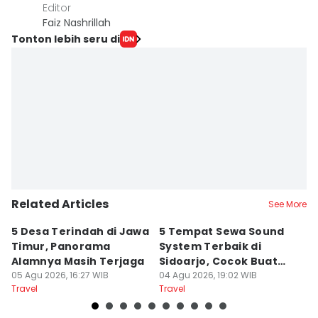
Editor
Faiz Nashrillah
Tonton lebih seru di
Related Articles
See More
5 Desa Terindah di Jawa
5 Tempat Sewa Sound
7 
Timur, Panorama
System Terbaik di
P
Alamnya Masih Terjaga
Sidoarjo, Cocok Buat
M
05 Agu 2026, 16:27 WIB
Agustusan
04 Agu 2026, 19:02 WIB
A
04
Travel
Travel
Tr