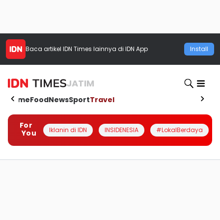
Baca artikel
IDN Times
lainnya di IDN App
Install
JATIM
Home
Food
News
Sport
Travel
For
Iklanin di IDN
INSIDENESIA
#LokalBerdaya
You