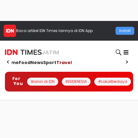
Baca artikel
IDN Times
lainnya di IDN App
Install
JATIM
Home
Food
News
Sport
Travel
For
Iklanin di IDN
INSIDENESIA
#LokalBerdaya
You