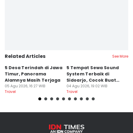
Related Articles
See More
5 Desa Terindah di Jawa
5 Tempat Sewa Sound
7 
Timur, Panorama
System Terbaik di
P
Alamnya Masih Terjaga
Sidoarjo, Cocok Buat
M
05 Agu 2026, 16:27 WIB
Agustusan
04 Agu 2026, 19:02 WIB
A
04
Travel
Travel
Tr