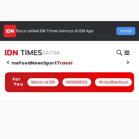
Baca artikel
IDN Times
lainnya di IDN App
Install
JATIM
Home
Food
News
Sport
Travel
For
Iklanin di IDN
INSIDENESIA
#LokalBerdaya
You