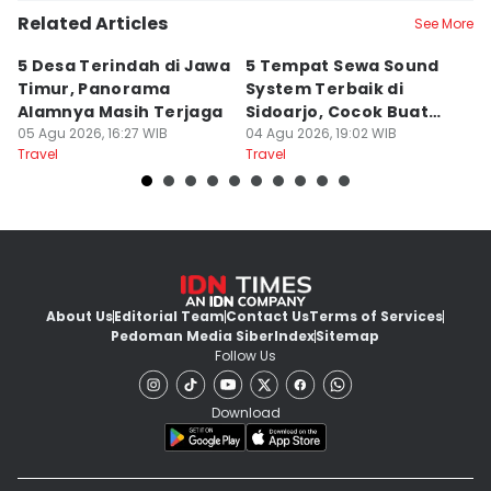
Related Articles
See More
5 Desa Terindah di Jawa
5 Tempat Sewa Sound
7 
Timur, Panorama
System Terbaik di
P
Alamnya Masih Terjaga
Sidoarjo, Cocok Buat
M
05 Agu 2026, 16:27 WIB
Agustusan
04 Agu 2026, 19:02 WIB
A
04
Travel
Travel
Tr
About Us
Editorial Team
Contact Us
Terms of Services
Pedoman Media Siber
Index
Sitemap
Follow Us
Download