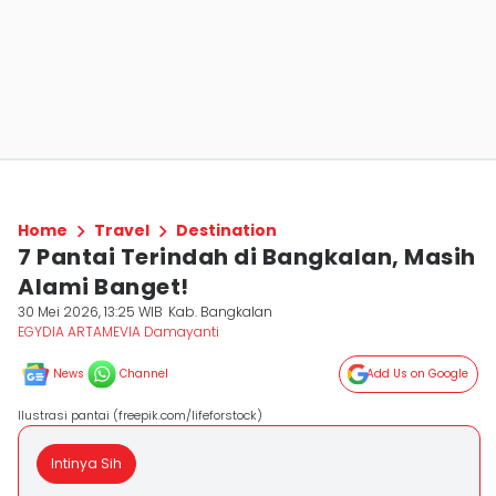
Home
Travel
Destination
7 Pantai Terindah di Bangkalan, Masih
Alami Banget!
30 Mei 2026, 13:25 WIB
Kab. Bangkalan
EGYDIA ARTAMEVIA Damayanti
News
Channel
Add Us on Google
Ilustrasi pantai (freepik.com/lifeforstock)
Intinya Sih