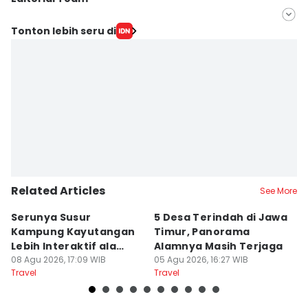
Editor
Tonton lebih seru di
IDN Times Hyperlocal
Editor
Faiz Nashrillah
Related Articles
See More
Serunya Susur
5 Desa Terindah di Jawa
5
Kampung Kayutangan
Timur, Panorama
S
Lebih Interaktif ala
Alamnya Masih Terjaga
S
Kelana Race
08 Agu 2026, 17:09 WIB
05 Agu 2026, 16:27 WIB
A
04
Travel
Travel
Tr