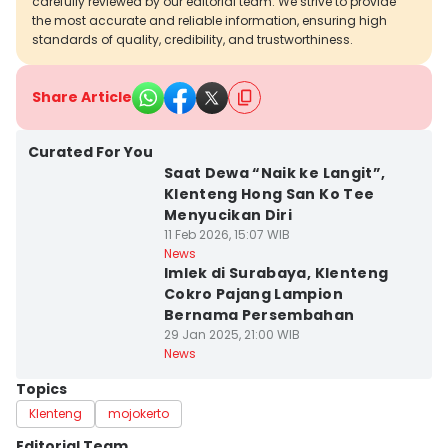
carefully reviewed by our editorial team. We strive to provide
the most accurate and reliable information, ensuring high
standards of quality, credibility, and trustworthiness.
Share Article
Curated For You
Saat Dewa “Naik ke Langit”,
Klenteng Hong San Ko Tee
Menyucikan Diri
11 Feb 2026, 15:07 WIB
News
Imlek di Surabaya, Klenteng
Cokro Pajang Lampion
Bernama Persembahan
29 Jan 2025, 21:00 WIB
News
Topics
Klenteng
mojokerto
Editorial Team