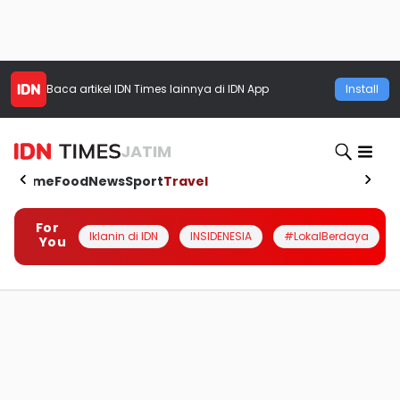
Baca artikel
IDN Times
lainnya di IDN App
Install
JATIM
Home
Food
News
Sport
Travel
For
Iklanin di IDN
INSIDENESIA
#LokalBerdaya
You