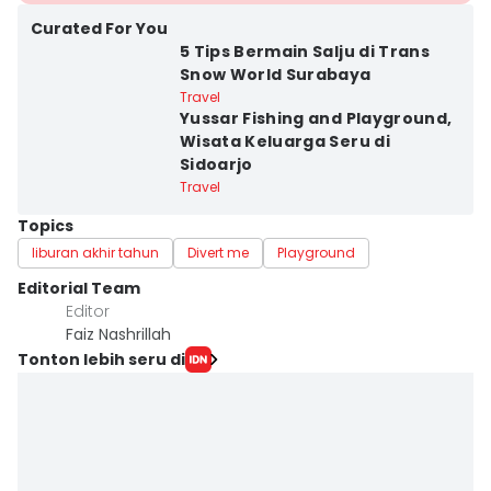
Curated For You
5 Tips Bermain Salju di Trans
Snow World Surabaya
Travel
Yussar Fishing and Playground,
Wisata Keluarga Seru di
Sidoarjo
Travel
Topics
liburan akhir tahun
Divert me
Playground
Editorial Team
Editor
Faiz Nashrillah
Tonton lebih seru di