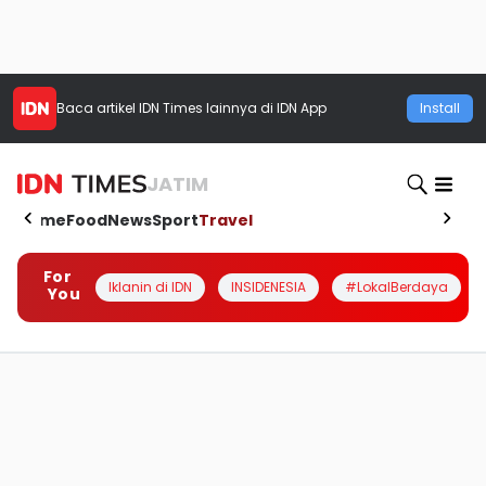
Baca artikel
IDN Times
lainnya di IDN App
Install
JATIM
Home
Food
News
Sport
Travel
For
Iklanin di IDN
INSIDENESIA
#LokalBerdaya
You