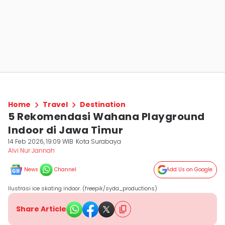
Home
Travel
Destination
5 Rekomendasi Wahana Playground
Indoor di Jawa Timur
14 Feb 2026, 19:09 WIB
Kota Surabaya
Alvi Nur Jannah
News
Channel
Add Us on Google
Ilustrasi ice skating indoor. (freepik/syda_productions)
Share Article