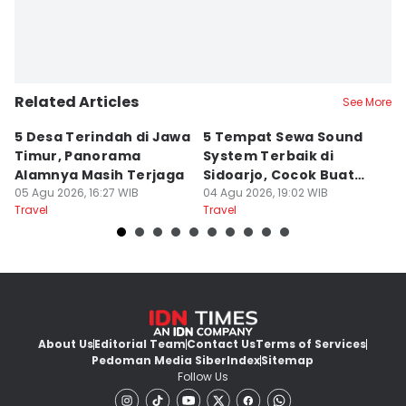
Related Articles
See More
5 Desa Terindah di Jawa
5 Tempat Sewa Sound
7 
Timur, Panorama
System Terbaik di
P
Alamnya Masih Terjaga
Sidoarjo, Cocok Buat
M
05 Agu 2026, 16:27 WIB
Agustusan
04 Agu 2026, 19:02 WIB
A
04
Travel
Travel
Tr
About Us
Editorial Team
Contact Us
Terms of Services
Pedoman Media Siber
Index
Sitemap
Follow Us