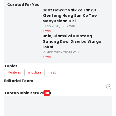
Curated For You
Saat Dewa “Naik ke Langit”,
Klenteng Hong San Ko Tee
Menyucikan Diri
11 Feb 2026, 15:07 WIB
News
Unik, Ciamsi di Klenteng
Gunung Kawi Diserbu Warga
Lokal
29 Jan 2025, 20:09 WIB
News
Topics
Klenteng
madiun
imlek
Editorial Team
Editor
Tonton lebih seru di
IDN Times Hyperlocal
Editor
Faiz Nashrillah