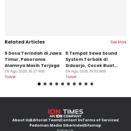
Related Articles
See More
5 Desa Terindah di Jawa
5 Tempat Sewa Sound
7 
Timur, Panorama
System Terbaik di
P
Alamnya Masih Terjaga
Sidoarjo, Cocok Buat
M
05 Agu 2026, 16:27 WIB
Agustusan
04 Agu 2026, 19:02 WIB
A
04
Travel
Travel
Tr
About Us
Editorial Team
Contact Us
Terms of Services
Pedoman Media Siber
Index
Sitemap
Follow Us