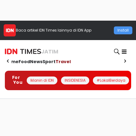
Baca artikel
IDN Times
lainnya di IDN App
Install
JATIM
Home
Food
News
Sport
Travel
For
Iklanin di IDN
INSIDENESIA
#LokalBerdaya
You