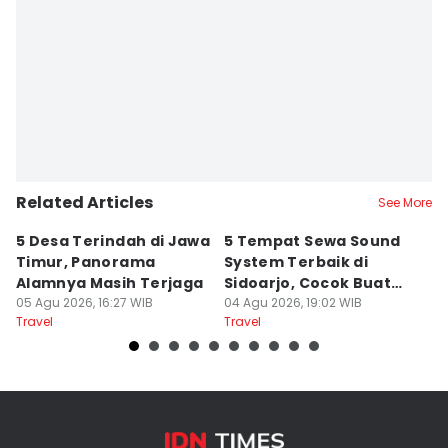
Related Articles
See More
5 Desa Terindah di Jawa
5 Tempat Sewa Sound
7 
Timur, Panorama
System Terbaik di
P
Alamnya Masih Terjaga
Sidoarjo, Cocok Buat
M
05 Agu 2026, 16:27 WIB
Agustusan
04 Agu 2026, 19:02 WIB
A
04
Travel
Travel
Tr