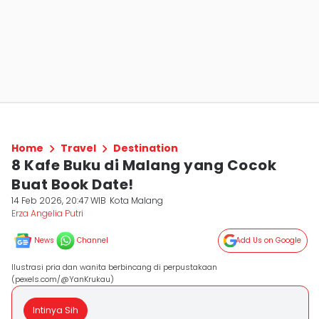
Home
Travel
Destination
8 Kafe Buku di Malang yang Cocok
Buat Book Date!
14 Feb 2026, 20:47 WIB
Kota Malang
Erza Angelia Putri
News
Channel
Add Us on Google
Ilustrasi pria dan wanita berbincang di perpustakaan
(pexels.com/@YanKrukau)
Intinya Sih