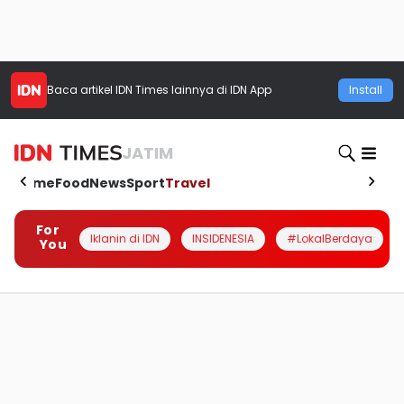
Baca artikel
IDN Times
lainnya di IDN App
Install
JATIM
Home
Food
News
Sport
Travel
For
Iklanin di IDN
INSIDENESIA
#LokalBerdaya
You