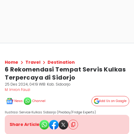
Home
Travel
Destination
6 Rekomendasi Tempat Servis Kulkas
Terpercaya di Sidorjo
25 Des 2024, 04:19 WIB
Kab. Sidoarjo
M. Imron Fauzi
News
Channel
Add Us on Google
Ilustrasi Service Kulkas Sidoarjo (Pixabay/Fridge Experts)
Share Article