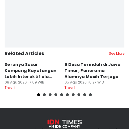
Related Articles
See More
Serunya Susur
5 Desa Terindah di Jawa
5
Kampung Kayutangan
Timur, Panorama
S
Lebih Interaktif ala
Alamnya Masih Terjaga
S
Kelana Race
08 Agu 2026, 17:09 WIB
05 Agu 2026, 16:27 WIB
A
04
Travel
Travel
Tr