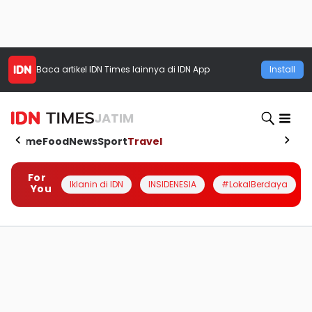
Baca artikel
IDN Times
lainnya di IDN App
Install
JATIM
Home
Food
News
Sport
Travel
For
Iklanin di IDN
INSIDENESIA
#LokalBerdaya
You