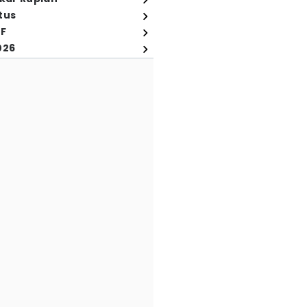
tus
FF
026