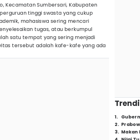
rejo, Kecamatan Sumbersari, Kabupaten
 perguruan tinggi swasta yang cukup
akademik, mahasiswa sering mencari
enyelesaikan tugas, atau berkumpul
ah satu tempat yang sering menjadi
ivitas tersebut adalah kafe-kafe yang ada
Trendi
1
.
Gubern
2
.
Prabow
3
.
Makan B
4
.
Nilai T