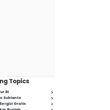
ng Topics
ur BI
o Subianto
ergizi Gratis
ukar Rupiah