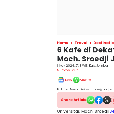
Home
Travel
Destinati
6 Kafe di Dek
Moch. Sroedji
11 Nov 2024, 21:18 WIB
Kab. Jember
M. Imron Fauzi
News
Channel
PodoJoyo Tokopimie (Instagram/podojoyo.
Share Article
Universitas Moch. Sroedji
J