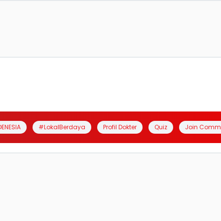
DENESIA
#LokalBerdaya
Profil Dokter
Quiz
Join Comm