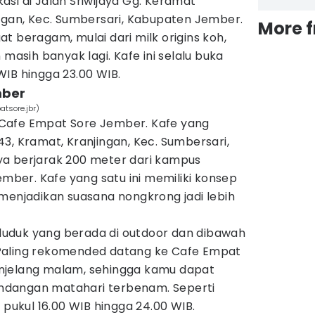
si di Jalan Sriwijaya Gg. Keramat
ingan, Kec. Sumbersari, Kabupaten Jember.
More 
t beragam, mulai dari milk origins koh,
 masih banyak lagi. Kafe ini selalu buka
0 WIB hingga 23.00 WIB.
mber
tsore.jbr)
Cafe Empat Sore Jember. Kafe yang
o.43, Kramat, Kranjingan, Kec. Sumbersari,
a berjarak 200 meter dari kampus
ember. Kafe yang satu ini memiliki konsep
menjadikan suasana nongkrong jadi lebih
uduk yang berada di outdoor dan dibawah
Paling rekomended datang ke Cafe Empat
njelang malam, sehingga kamu dapat
dangan matahari terbenam. Seperti
 pukul 16.00 WIB hingga 24.00 WIB.