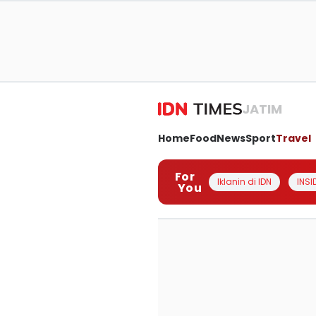
JATIM
Home
Food
News
Sport
Travel
For
Iklanin di IDN
INSI
You