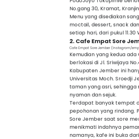
PodoJoyo Tokopimie berloka
No.gang 30, Kramat, Kranj
Menu yang disediakan sanga
moctail, dessert, snack dan
setiap hari, dari pukul 11.3
2. Cafe Empat Sore Je
Cafe Empat Sore Jember (Instagram/empa
Kemudian yang kedua ada 
berlokasi di Jl. Sriwijaya N
Kabupaten Jember ini hany
Universitas Moch. Sroedji J
taman yang asri, sehingga 
nyaman dan sejuk.
Terdapat banyak tempat d
pepohonan yang rindang. 
Sore Jember saat sore me
menikmati indahnya peman
namanya, kafe ini buka dari