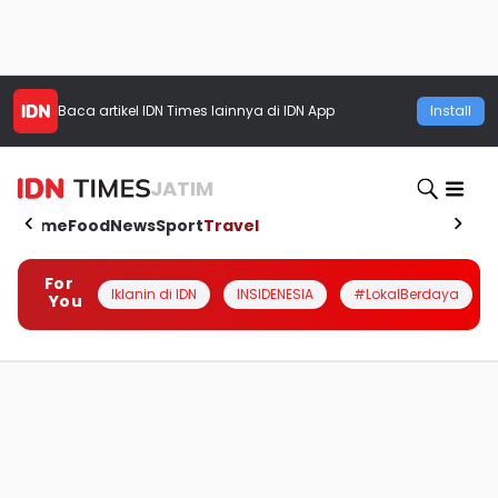
Baca artikel
IDN Times
lainnya di IDN App
Install
JATIM
Home
Food
News
Sport
Travel
For
Iklanin di IDN
INSIDENESIA
#LokalBerdaya
You