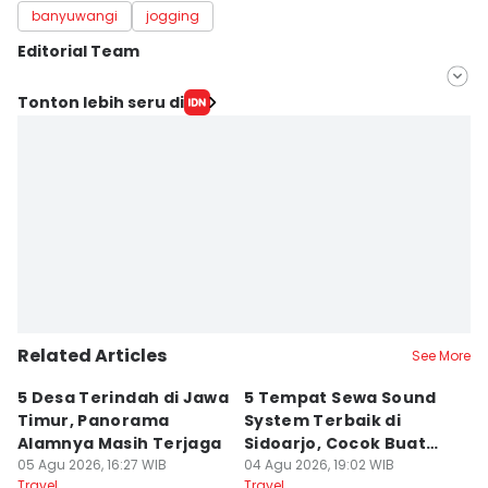
banyuwangi
jogging
Editorial Team
Editor
Tonton lebih seru di
IDN Times Hyperlocal
Editor
Faiz Nashrillah
Related Articles
See More
5 Desa Terindah di Jawa
5 Tempat Sewa Sound
7 
Timur, Panorama
System Terbaik di
P
Alamnya Masih Terjaga
Sidoarjo, Cocok Buat
M
05 Agu 2026, 16:27 WIB
Agustusan
04 Agu 2026, 19:02 WIB
A
04
Travel
Travel
Tr