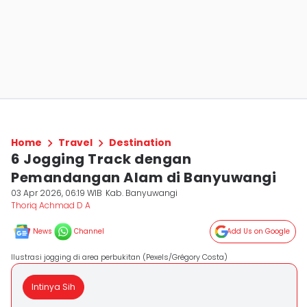
Home
Travel
Destination
6 Jogging Track dengan
Pemandangan Alam di Banyuwangi
03 Apr 2026, 06:19 WIB
Kab. Banyuwangi
Thoriq Achmad D A
News
Channel
Add Us on Google
Ilustrasi jogging di area perbukitan (Pexels/Grégory Costa)
Intinya Sih