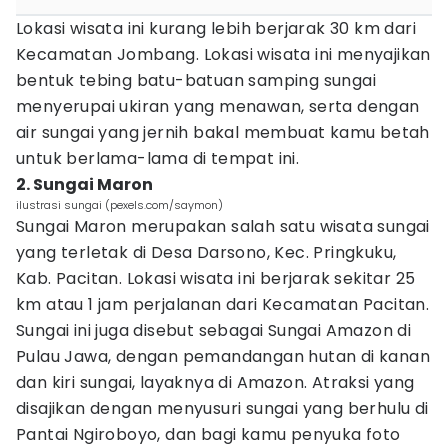
Lokasi wisata ini kurang lebih berjarak 30 km dari
Kecamatan Jombang. Lokasi wisata ini menyajikan
bentuk tebing batu-batuan samping sungai
menyerupai ukiran yang menawan, serta dengan
air sungai yang jernih bakal membuat kamu betah
untuk berlama-lama di tempat ini.
2. Sungai Maron
ilustrasi sungai (pexels.com/saymon)
Sungai Maron merupakan salah satu wisata sungai
yang terletak di Desa Darsono, Kec. Pringkuku,
Kab. Pacitan. Lokasi wisata ini berjarak sekitar 25
km atau 1 jam perjalanan dari Kecamatan Pacitan.
Sungai ini juga disebut sebagai Sungai Amazon di
Pulau Jawa, dengan pemandangan hutan di kanan
dan kiri sungai, layaknya di Amazon. Atraksi yang
disajikan dengan menyusuri sungai yang berhulu di
Pantai Ngiroboyo, dan bagi kamu penyuka foto