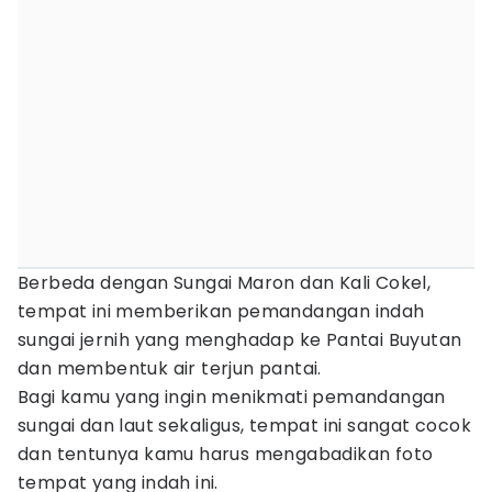
Berbeda dengan Sungai Maron dan Kali Cokel,
tempat ini memberikan pemandangan indah
sungai jernih yang menghadap ke Pantai Buyutan
dan membentuk air terjun pantai.
Bagi kamu yang ingin menikmati pemandangan
sungai dan laut sekaligus, tempat ini sangat cocok
dan tentunya kamu harus mengabadikan foto
tempat yang indah ini.