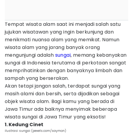
Tempat wisata alam saat ini menjadi salah satu
jujukan wisatawan yang ingin berkunjung dan
menikmati nuansa alam yang memikat. Namun
wisata alam yang jarang banyak orang
mengunjungi adalah
sungai
, memang kebanyakan
sungai di Indonesia terutama di perkotaan sangat
memprihatinkan dengan banyaknya limbah dan
sampah yang berserakan.
Akan tetapi jangan salah, terdapat sungai yang
masih alami dan bersih, serta dijadikan sebagai
objek wisata alam. Bagi kamu yang berada di
Jawa Timur ada baiknya menyimak beberapa
wisata sungai di Jawa Timur yang eksotis!
1. Kedung Cinet
ilustrasi sungai (pexels.com/saymon)