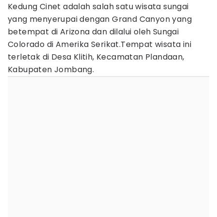
Kedung Cinet adalah salah satu wisata sungai
yang menyerupai dengan Grand Canyon yang
betempat di Arizona dan dilalui oleh Sungai
Colorado di Amerika Serikat.Tempat wisata ini
terletak di Desa Klitih, Kecamatan Plandaan,
Kabupaten Jombang.