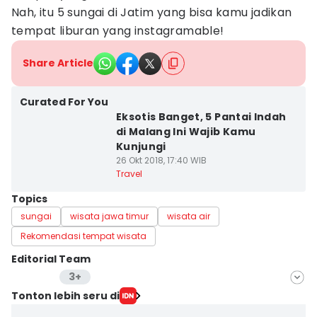
Nah, itu 5 sungai di Jatim yang bisa kamu jadikan
tempat liburan yang instagramable!
Share Article
Curated For You
Eksotis Banget, 5 Pantai Indah
di Malang Ini Wajib Kamu
Kunjungi
26 Okt 2018, 17:40 WIB
Travel
Topics
sungai
wisata jawa timur
wisata air
Rekomendasi tempat wisata
Editorial Team
3+
Editor
Tonton lebih seru di
Septi Riyani Maulida