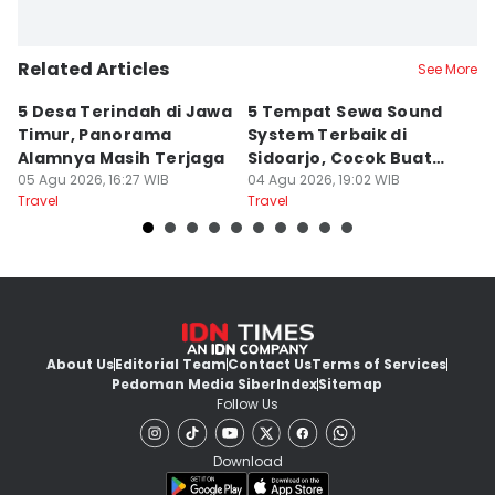
Related Articles
See More
5 Desa Terindah di Jawa
5 Tempat Sewa Sound
7 
Timur, Panorama
System Terbaik di
P
Alamnya Masih Terjaga
Sidoarjo, Cocok Buat
M
05 Agu 2026, 16:27 WIB
Agustusan
04 Agu 2026, 19:02 WIB
A
04
Travel
Travel
Tr
About Us
Editorial Team
Contact Us
Terms of Services
Pedoman Media Siber
Index
Sitemap
Follow Us
Download