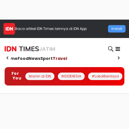
Baca artikel
IDN Times
lainnya di IDN App
Install
JATIM
Home
Food
News
Sport
Travel
For
Iklanin di IDN
INSIDENESIA
#LokalBerdaya
You