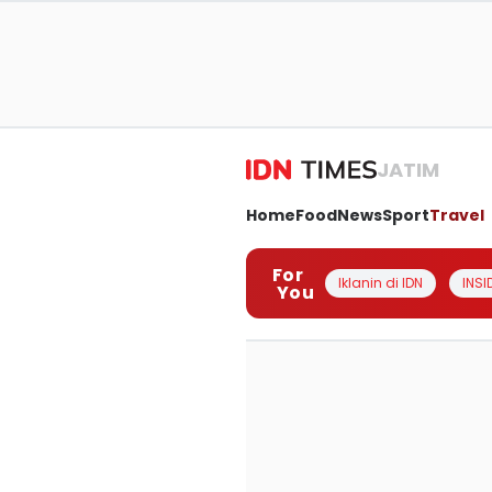
JATIM
Home
Food
News
Sport
Travel
For
Iklanin di IDN
INSI
You