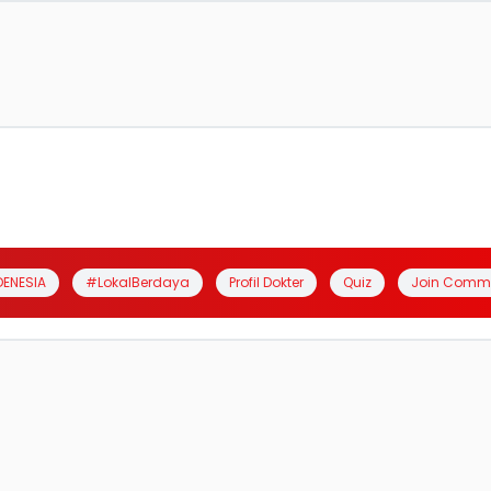
DENESIA
#LokalBerdaya
Profil Dokter
Quiz
Join Comm