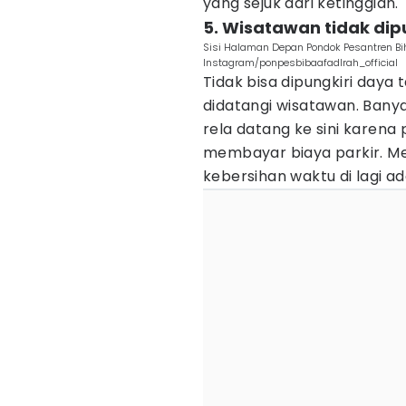
yang sejuk dari ketinggian.
5. Wisatawan tidak dip
Sisi Halaman Depan Pondok Pesantren Biha
Instagram/ponpesbibaafadlrah_official
Tidak bisa dipungkiri daya
didatangi wisatawan. Bany
rela datang ke sini karena
membayar biaya parkir. Me
kebersihan waktu di lagi ad