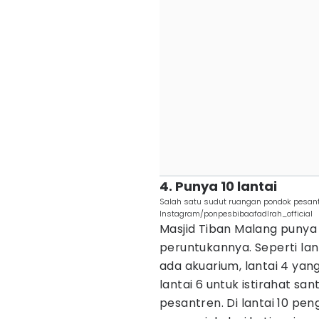
4. Punya 10 lantai
Salah satu sudut ruangan pondok pesantr
Instagram/ponpesbibaafadlrah_official
Masjid Tiban Malang punya
peruntukannya. Seperti lan
ada akuarium, lantai 4 yan
lantai 6 untuk istirahat san
pesantren. Di lantai 10 pe