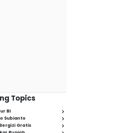
ng Topics
ur BI
o Subianto
ergizi Gratis
ukar Rupiah