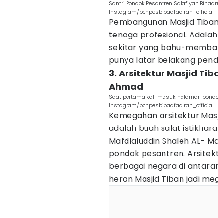
Santri Pondok Pesantren Salafiyah Bihaaru
Instagram/ponpesbibaafadlrah_official
Pembangunan Masjid Tiban
tenaga profesional. Adalah
sekitar yang bahu-membah
punya latar belakang pend
3. Arsitektur Masjid Ti
Ahmad
Saat pertama kali masuk halaman pondok
Instagram/ponpesbibaafadlrah_official
Kemegahan arsitektur Masjid
adalah buah salat istikhar
Mafdlaluddin Shaleh AL- M
pondok pesantren. Arsitekt
berbagai negara di antarany
heran Masjid Tiban jadi m