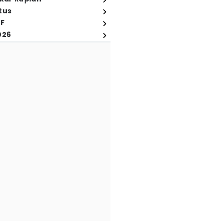
tus
FF
026