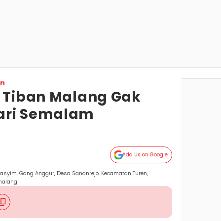
on
d Tiban Malang Gak
ari Semalam
Add Us on Google
Hasyim, Gang Anggur, Desa Sananrejo, Kecamatan Turen,
malang