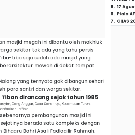
5
.
17 Agus
6
.
Piala A
7
.
GIIAS 2
 masjid megah ini dibantu oleh makhluk
arga sekitar tak ada yang tahu persis
 Tiba-tiba saja sudah ada masjid yang
berarsitektur mewah di dekat tempat
 Malang yang ternyata gak dibangun sehari
h para santri dan warga sekitar.
 Tiban dirancang sejak tahun 1985
Hasyim, Gang Anggur, Desa Sananrejo, Kecamatan Turen,
afadlrah_official
 sebenarnya pembangunan masjid ini
ni sejatinya berada satu kompleks dengan
 Bihaaru Bahri Asali Fadlaailir Rahmah.