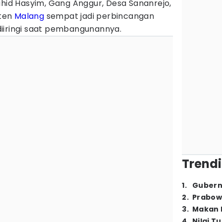
hid Hasyim, Gang Anggur, Desa Sananrejo,
ten
Malang
sempat jadi perbincangan
iiringi saat pembangunannya.
Trendi
1
.
Gubern
2
.
Prabow
3
.
Makan B
4
.
Nilai T