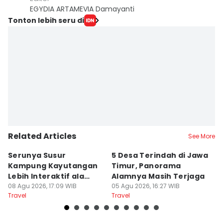
EGYDIA ARTAMEVIA Damayanti
Tonton lebih seru di
Related Articles
See More
Serunya Susur
5 Desa Terindah di Jawa
5
Kampung Kayutangan
Timur, Panorama
S
Lebih Interaktif ala
Alamnya Masih Terjaga
S
Kelana Race
08 Agu 2026, 17:09 WIB
05 Agu 2026, 16:27 WIB
A
04
Travel
Travel
Tr