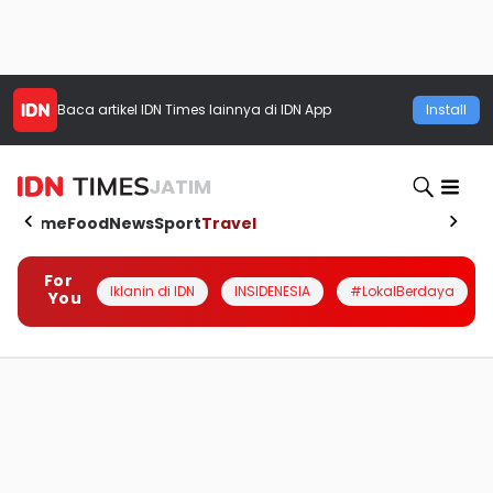
Baca artikel
IDN Times
lainnya di IDN App
Install
JATIM
Home
Food
News
Sport
Travel
For
Iklanin di IDN
INSIDENESIA
#LokalBerdaya
You