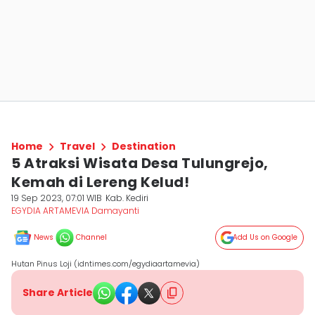
Home
Travel
Destination
5 Atraksi Wisata Desa Tulungrejo,
Kemah di Lereng Kelud!
19 Sep 2023, 07:01 WIB
Kab. Kediri
EGYDIA ARTAMEVIA Damayanti
News
Channel
Add Us on Google
Hutan Pinus Loji (idntimes.com/egydiaartamevia)
Share Article