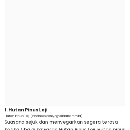
1. Hutan Pinus Loji
Hutan Pinus Loji (idntimes.com/egydiaartamevia)
Suasana sejuk dan menyegarkan segera terasa
ketika tiba di kawasan Hutan Pinus Loji. Hutan pinus