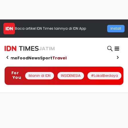
Baca artikel
IDN Times
lainnya di IDN App
Install
JATIM
Home
Food
News
Sport
Travel
For
Iklanin di IDN
INSIDENESIA
#LokalBerdaya
You