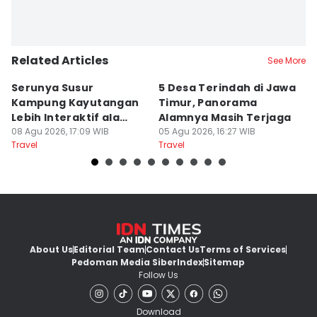
Related Articles
See More
Serunya Susur
5 Desa Terindah di Jawa
5
Kampung Kayutangan
Timur, Panorama
S
Lebih Interaktif ala
Alamnya Masih Terjaga
S
Kelana Race
08 Agu 2026, 17:09 WIB
05 Agu 2026, 16:27 WIB
A
04
Travel
Travel
Tr
About Us
Editorial Team
Contact Us
Terms of Services
Pedoman Media Siber
Index
Sitemap
Follow Us
Download