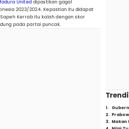
adura United
dipastikan gagal
onesia 2023/2024. Kepastian itu didapat
r Sapeh Kerrab itu kalah dengan skor
dung pada partai puncak.
Trendi
1
.
Gubern
2
.
Prabow
3
.
Makan B
4
.
Nilai T