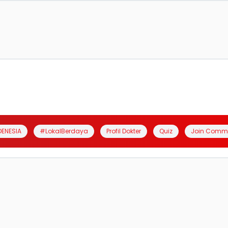
DENESIA
#LokalBerdaya
Profil Dokter
Quiz
Join Comm