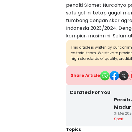
penalti Slamet Nurcahyo p
satu gol ini tetap gagal m
tumbang dengan skor agrega
Indonesia 2023/2024. Denga
kampiun musim ini. Selama
This article is written by our com
editorial team. We strive to provi
high standards of quality, credibil
Share Article
Curated For You
Persib
Madur
31 Mei 202
Sport
Topics