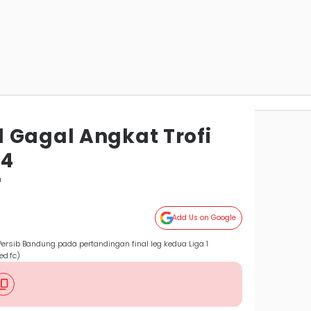
 Gagal Angkat Trofi
24
n
Add Us on Google
rsib Bandung pada pertandingan final leg kedua Liga 1
d.fc)