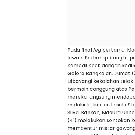
Pada final
leg
pertama, Mad
lawan. Berharap bangkit 
kembali keok dengan kedudu
Gelora Bangkalan, Jumat (3
Dibayangi kekalahan tela
bermain canggung atas Persi
mereka langsung mendapa
melalui kekuatan trisula St
Silva. Bahkan, Madura Unit
(4') melakukan sontekan ke
membentur mistar gawang 