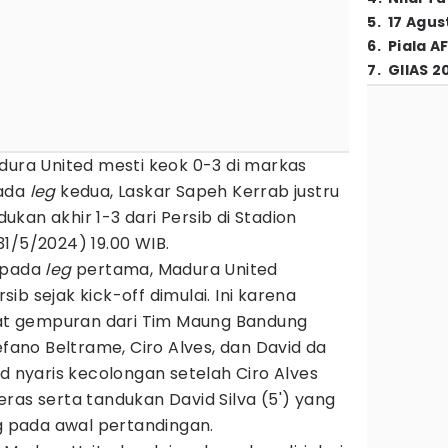
5
.
17 Agus
6
.
Piala A
7
.
GIIAS 2
ura United mesti keok 0-3 di markas
pada
leg
kedua, Laskar Sapeh Kerrab justru
kan akhir 1-3 dari Persib di Stadion
1/5/2024) 19.00 WIB.
k pada
leg
pertama, Madura United
b sejak kick-off dimulai. Ini karena
t gempuran dari Tim Maung Bandung
efano Beltrame, Ciro Alves, dan David da
ed nyaris kecolongan setelah Ciro Alves
ras serta tandukan David Silva (5') yang
pada awal pertandingan.