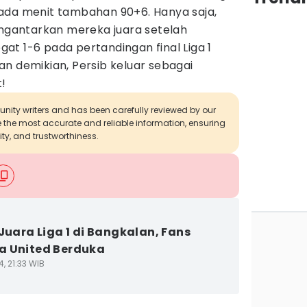
ada menit tambahan 90+6. Hanya saja,
engantarkan mereka juara setelah
t 1-6 pada pertandingan final Liga 1
n demikian, Persib keluar sebagai
t!
munity writers and has been carefully reviewed by our
de the most accurate and reliable information, ensuring
ity, and trustworthiness.
 Juara Liga 1 di Bangkalan, Fans
a United Berduka
4, 21:33 WIB