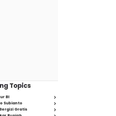
ng Topics
ur BI
o Subianto
ergizi Gratis
ukar Rupiah