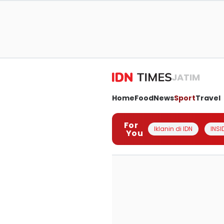
JATIM
Home
Food
News
Sport
Travel
For
Iklanin di IDN
INSI
You