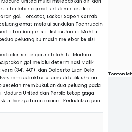
 Madura United mulai melepaskan diri dari
ncoba lebih agresif untuk merangkai
an gol. Tercatat, Laskar Sapeh Kerrab
eluang emas melalui sundulan Fachruddin
serta tendangan spekulasi Jacob Mahler
edua peluang itu masih melebar ke sisi
erbalas serangan setelah itu. Madura
iptakan gol melalui determinasi Malik
 Rivera (34', 40'), dan Dalberto Luan Belo
Tonton leb
Alves menjadi aktor utama di balik skema
b setelah membukukan dua peluang pada
a, Madura United dan Persib tetap gagal
skor hingga turun minum. Kedudukan pun