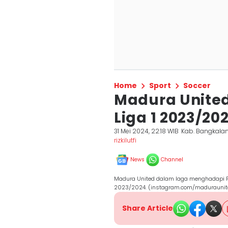
Home
Sport
Soccer
Madura United
Liga 1 2023/20
31 Mei 2024, 22:18 WIB
Kab. Bangkala
rizkilutfi
News
Channel
Madura United dalam laga menghadapi Pe
2023/2024. (instagram.com/maduraunite
Share Article