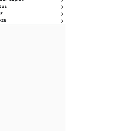
tus
FF
026