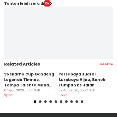
Tonton lebih seru di
Related Articles
See More
Soekarno Cup Gandeng
Persebaya Juara!
Fi
Legenda Timnas,
Surabaya Hijau, Bonek
T
Tempa Talenta Muda
Tumpah ke Jalan
Si
Sepak Bola Indonesia
07 Agu 2026, 18:56 WIB
07 Agu 2026, 05:24 WIB
T
06
Sport
Sport
Sp