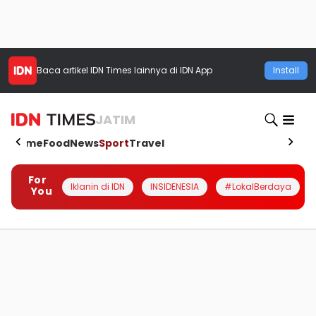
Baca artikel
IDN Times
lainnya di IDN App
Install
JATIM
Home
Food
News
Sport
Travel
For
Iklanin di IDN
INSIDENESIA
#LokalBerdaya
You