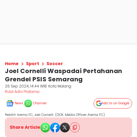
Home
Sport
Soccer
Joel Cornelli Waspadai Pertahanan
Grendel PSIS Semarang
26 Sep 2024, 14:44 WIB
Kota Malang
Rizal Adhi Pratama
News
Channel
Add Us on Google
Pelatih Arema FC, Joel Cornelli. (DOK. Media Officer Arema FC)
Share Article