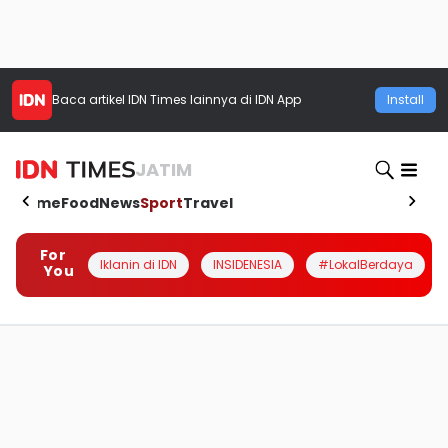
Baca artikel
IDN Times
lainnya di IDN App
Install
JATIM
Home
Food
News
Sport
Travel
For
Iklanin di IDN
INSIDENESIA
#LokalBerdaya
You