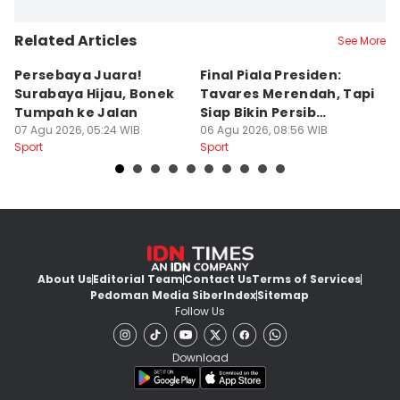
Related Articles
See More
Persebaya Juara!
Final Piala Presiden:
D
Surabaya Hijau, Bonek
Tavares Merendah, Tapi
P
Tumpah ke Jalan
Siap Bikin Persib
P
07 Agu 2026, 05:24 WIB
Tumbang
06 Agu 2026, 08:56 WIB
K
05
Sport
Sport
Sp
About Us
Editorial Team
Contact Us
Terms of Services
Pedoman Media Siber
Index
Sitemap
Follow Us
Download