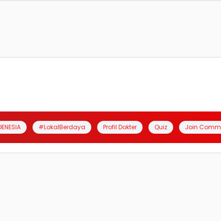
DENESIA
#LokalBerdaya
Profil Dokter
Quiz
Join Comm