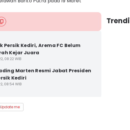
melawan Barito Putra pada 19 Maret
Trendi
k Persik Kediri, Arema FC Belum
ah Kejar Juara
22, 08:22 WIB
ading Marten Resmi Jabat Presiden
rsik Kediri
22, 08:54 WIB
Update me