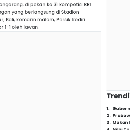
angerang, di pekan ke 31 kompetisi BRI
ngan yang berlangsung di Stadion
 Bali, kemarin malam, Persik Kediri
 1-1 oleh lawan.
Trendi
1
.
Gubern
2
.
Prabow
3
.
Makan B
4
.
Nilai T