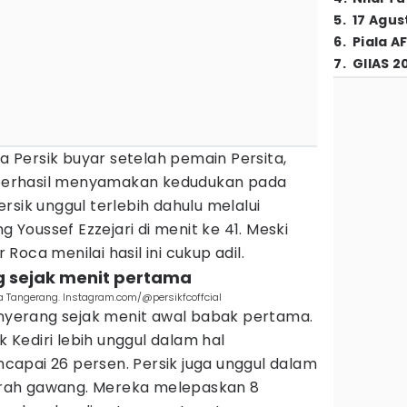
5
.
17 Agus
6
.
Piala A
7
.
GIIAS 2
Persik buyar setelah pemain Persita,
erhasil menyamakan kedudukan pada
rsik unggul terlebih dahulu melalui
g Youssef Ezzejari di menit ke 41. Meski
r Roca menilai hasil ini cukup adil.
g sejak menit pertama
ta Tangerang. Instagram.com/@persikfcoffcial
erang sejak menit awal babak pertama.
k Kediri lebih unggul dalam hal
apai 26 persen. Persik juga unggul dalam
rah gawang. Mereka melepaskan 8