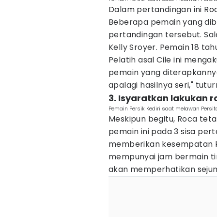
Dalam pertandingan ini Ro
Beberapa pemain yang dibe
pertandingan tersebut. Sa
Kelly Sroyer. Pemain 18 ta
Pelatih asal Cile ini meng
pemain yang diterapkannya
apalagi hasilnya seri," tutur
3. Isyaratkan lakukan r
Pemain Persik Kediri saat melawan Persi
Meskipun begitu, Roca tet
pemain ini pada 3 sisa per
memberikan kesempatan k
mempunyai jam bermain tin
akan memperhatikan sejuml