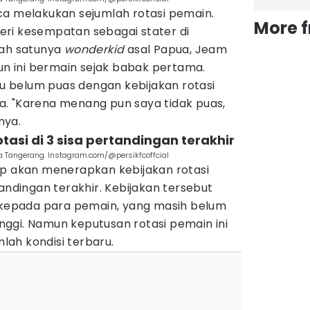
ca melakukan sejumlah rotasi pemain.
More 
ri kesempatan sebagai stater di
lah satunya
wonderkid
asal Papua, Jeam
hun ini bermain sejak babak pertama.
aku belum puas dengan kebijakan rotasi
. "Karena menang pun saya tidak puas,
nya.
otasi di 3 sisa pertandingan terakhir
ta Tangerang. Instagram.com/@persikfcoffcial
ap akan menerapkan kebijakan rotasi
tandingan terakhir. Kebijakan tersebut
epada para pemain, yang masih belum
ggi. Namun keputusan rotasi pemain ini
ah kondisi terbaru.