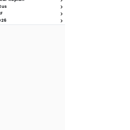
tus
FF
026