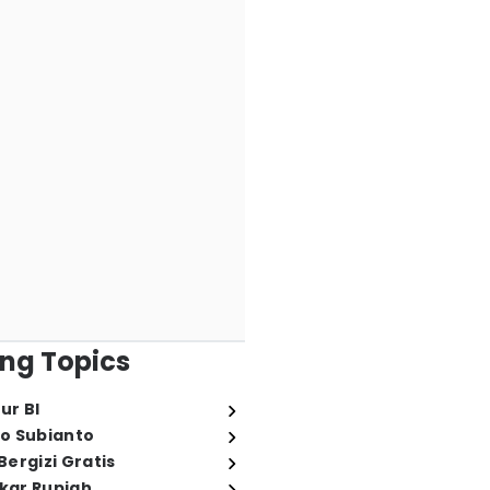
ng Topics
ur BI
o Subianto
ergizi Gratis
ukar Rupiah