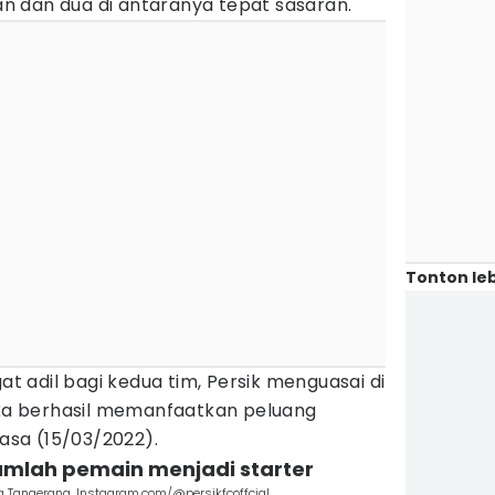
 dan dua di antaranya tepat sasaran.
Tonton leb
gat adil bagi kedua tim, Persik menguasai di
a berhasil memanfaatkan peluang
lasa (15/03/2022).
umlah pemain menjadi starter
ta Tangerang. Instagram.com/@persikfcoffcial