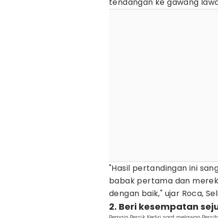
tendangan ke gawang lawan
"Hasil pertandingan ini san
babak pertama dan merek
dengan baik," ujar Roca, Se
2. Beri kesempatan sej
Pemain Persik Kediri saat melawan Persi