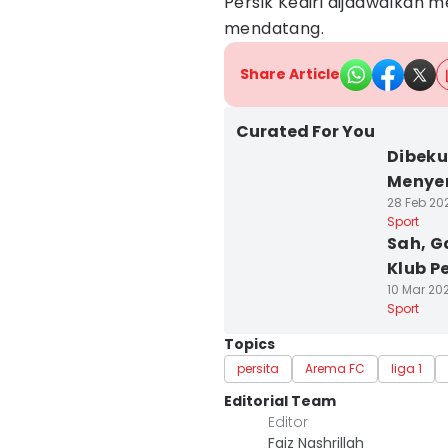
Persik Kediri dijadwalkan 
mendatang.
Share Article
Curated For You
Dibeku
Menyer
28 Feb 20
Sport
Sah, G
Klub Pe
10 Mar 20
Sport
Topics
persita
Arema FC
liga 1
Editorial Team
Editor
Faiz Nashrillah