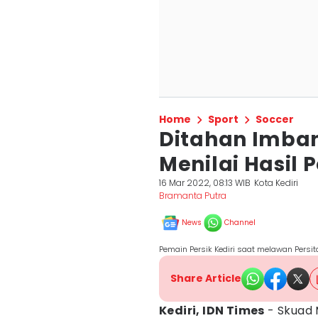
Home
Sport
Soccer
Ditahan Imban
Menilai Hasil 
16 Mar 2022, 08:13 WIB
Kota Kediri
Bramanta Putra
News
Channel
Pemain Persik Kediri saat melawan Persi
Share Article
Kediri, IDN Times
- Skuad 