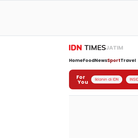
JATIM
Home
Food
News
Sport
Travel
For
Iklanin di IDN
INSI
You