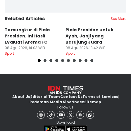
Related Articles
See More
Tersungkur di Piala
Piala Presiden untuk
S
Presiden, Ini Hasil
Ayah, Janji yang
L
Evaluasi Arema FC
Berujung Juara
T
08 Agu 2026, 14:03 WIB
08 Agu 2026, 13:42 WIB
S
07
Sport
Sport
Sp
About Us
Editorial Team
Contact Us
Terms of Services
Pedoman Media Siber
Index
Sitemap
Follow Us
Download