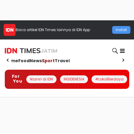
Baca artikel
IDN Times
lainnya di IDN App
Install
JATIM
Home
Food
News
Sport
Travel
For
Iklanin di IDN
INSIDENESIA
#LokalBerdaya
You