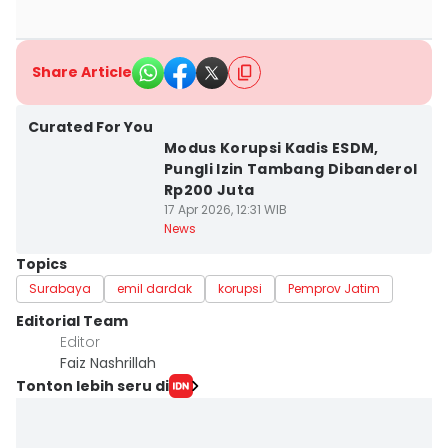
Share Article
Curated For You
Modus Korupsi Kadis ESDM,
Pungli Izin Tambang Dibanderol
Rp200 Juta
17 Apr 2026, 12:31 WIB
News
Topics
Surabaya
emil dardak
korupsi
Pemprov Jatim
Editorial Team
Editor
Faiz Nashrillah
Tonton lebih seru di