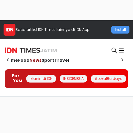
Baca artikel
IDN Times
lainnya di IDN App
Install
JATIM
Home
Food
News
Sport
Travel
For
Iklanin di IDN
INSIDENESIA
#LokalBerdaya
You