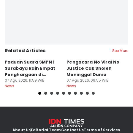
Related Articles
See More
Paduan Suara SMPN 1
Pengacara No Viral No
D
Surabaya Raih Empat
Justice Cak Sholeh
M
Penghargaan di
Meninggal Dunia
u
Thailand
07 Agu 2026, 11:59 WIB
07 Agu 2026, 09:55 WIB
07
News
News
Ne
About Us
Editorial Team
Contact Us
Terms of Services