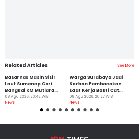
Related Articles
See More
Basarnas Masih Sisir
Warga Surabaya Jadi
E
Laut Sumenep Cari
Korban Pembacokan
B
Bangkai KM Mutiara
saat Kerja Bakti Cat
P
Sentosa II
08 Agu 2026, 20:42 WIB
Gapura
08 Agu 2026, 20:27 WIB
N
08
News
News
Ne