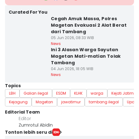
Curated For You
Cegah Amuk Massa, Polres
Magetan Evakuasi 2 Alat Berat
dari Tambang
05 Jun 2026, 08:33 WIB
News
Ini 3 Alasan Warga Sayutan
Magetan Mati-matian Tolak
Tambang
04 Jun 2026, 18:05 WIB
News
Topics
LBH
Galian ilegal
ESDM
KLHK
warga
Kejati Jatim
Kejagung
Magetan
jawatimur
tambang ilegal
Updat
Editorial Team
Editor
Zumrotul Abidin
Tonton lebih seru di