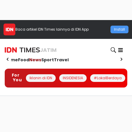
Baca artikel
IDN Times
lainnya di IDN App
Install
JATIM
Home
Food
News
Sport
Travel
For
Iklanin di IDN
INSIDENESIA
#LokalBerdaya
You