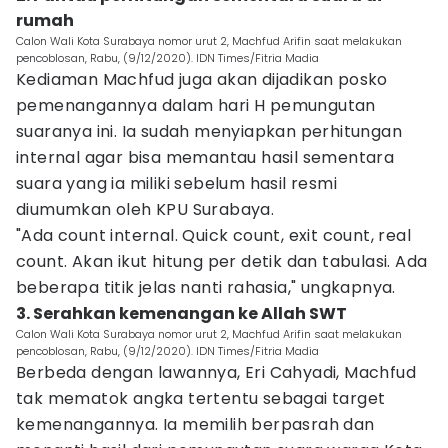
rumah
Calon Wali Kota Surabaya nomor urut 2, Machfud Arifin saat melakukan
pencoblosan, Rabu, (9/12/2020). IDN Times/Fitria Madia
Kediaman Machfud juga akan dijadikan posko
pemenangannya dalam hari H pemungutan
suaranya ini. Ia sudah menyiapkan perhitungan
internal agar bisa memantau hasil sementara
suara yang ia miliki sebelum hasil resmi
diumumkan oleh KPU Surabaya.
"Ada count internal. Quick count, exit count, real
count. Akan ikut hitung per detik dan tabulasi. Ada
beberapa titik jelas nanti rahasia," ungkapnya.
3. Serahkan kemenangan ke Allah SWT
Calon Wali Kota Surabaya nomor urut 2, Machfud Arifin saat melakukan
pencoblosan, Rabu, (9/12/2020). IDN Times/Fitria Madia
Berbeda dengan lawannya, Eri Cahyadi, Machfud
tak mematok angka tertentu sebagai target
kemenangannya. Ia memilih berpasrah dan