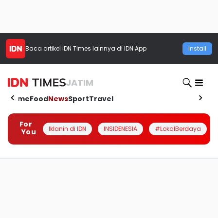
Baca artikel
IDN Times
lainnya di IDN App
Install
JATIM
Home
Food
News
Sport
Travel
For
Iklanin di IDN
INSIDENESIA
#LokalBerdaya
You