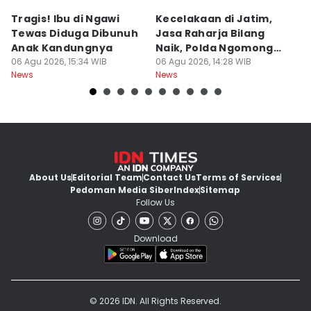
Tragis! Ibu di Ngawi
Kecelakaan di Jatim,
M
Tewas Diduga Dibunuh
Jasa Raharja Bilang
M
Anak Kandungnya
Naik, Polda Ngomong
P
06 Agu 2026, 15:34 WIB
Turun
06 Agu 2026, 14:28 WIB
A
06
News
News
Ne
About Us
Editorial Team
Contact Us
Terms of Services
Pedoman Media Siber
Index
Sitemap
Follow Us
Download
© 2026 IDN. All Rights Reserved.