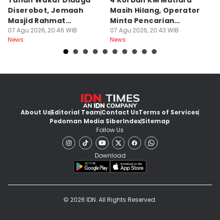
Tanah Wakaf Diduga
4 Korban KM Mutiara
K
Diserobot, Jemaah
Masih Hilang, Operator
C
Masjid Rahmat
Minta Pencarian
H
Surabaya Protes
07 Agu 2026, 20:46 WIB
Dilanjut
07 Agu 2026, 20:43 WIB
07
News
News
Ne
About Us
Editorial Team
Contact Us
Terms of Services
Pedoman Media Siber
Index
Sitemap
Follow Us
Download
© 2026 IDN. All Rights Reserved.