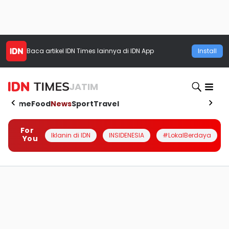
Baca artikel
IDN Times
lainnya di IDN App
Install
JATIM
Home
Food
News
Sport
Travel
For
Iklanin di IDN
INSIDENESIA
#LokalBerdaya
You