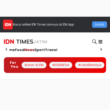
Baca artikel
IDN Times
lainnya di IDN App
Install
JATIM
Home
Food
News
Sport
Travel
For
Iklanin di IDN
INSIDENESIA
#LokalBerdaya
You