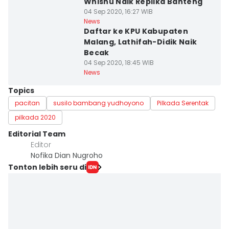
Whisnu Naik Replika Banteng
04 Sep 2020, 16:27 WIB
News
Daftar ke KPU Kabupaten
Malang, Lathifah-Didik Naik
Becak
04 Sep 2020, 18:45 WIB
News
Topics
pacitan
susilo bambang yudhoyono
Pilkada Serentak
pilkada 2020
Editorial Team
Editor
Nofika Dian Nugroho
Tonton lebih seru di