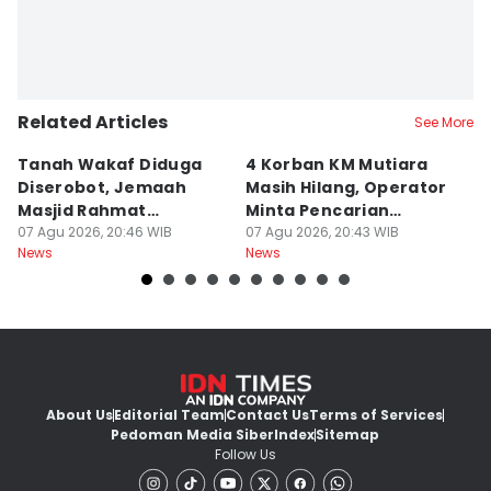
Related Articles
See More
Tanah Wakaf Diduga
4 Korban KM Mutiara
K
Diserobot, Jemaah
Masih Hilang, Operator
C
Masjid Rahmat
Minta Pencarian
H
Surabaya Protes
07 Agu 2026, 20:46 WIB
Dilanjut
07 Agu 2026, 20:43 WIB
07
News
News
Ne
About Us
Editorial Team
Contact Us
Terms of Services
Pedoman Media Siber
Index
Sitemap
Follow Us