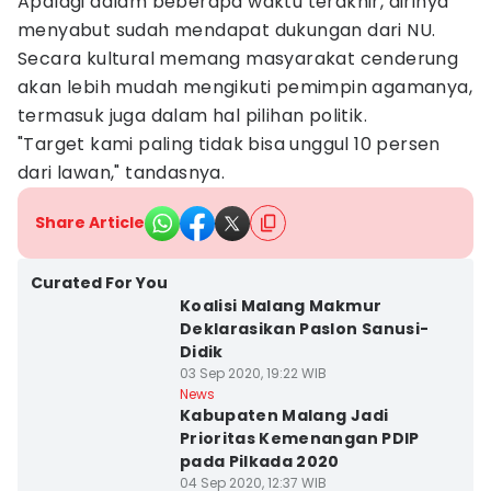
Apalagi dalam beberapa waktu terakhir, dirinya
menyabut sudah mendapat dukungan dari NU.
Secara kultural memang masyarakat cenderung
akan lebih mudah mengikuti pemimpin agamanya,
termasuk juga dalam hal pilihan politik.
"Target kami paling tidak bisa unggul 10 persen
dari lawan," tandasnya.
Share Article
Curated For You
Koalisi Malang Makmur
Deklarasikan Paslon Sanusi-
Didik
03 Sep 2020, 19:22 WIB
News
Kabupaten Malang Jadi
Prioritas Kemenangan PDIP
pada Pilkada 2020
04 Sep 2020, 12:37 WIB