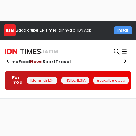
Baca artikel
IDN Times
lainnya di IDN App
Install
JATIM
Home
Food
News
Sport
Travel
For
Iklanin di IDN
INSIDENESIA
#LokalBerdaya
You