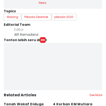
News
Topics
Malang
Pilkada Serentak
pilkada 2020
Editorial Team
Editor
Alfi Ramadana
Tonton lebih seru di
Related Articles
See More
Tanah Wakaf Diduga
4 Korban KM Mutiara
K