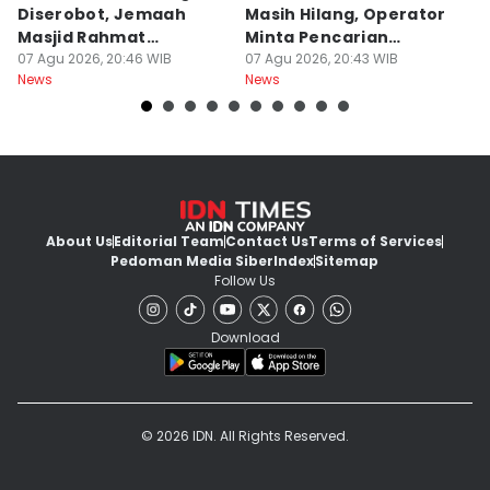
Diserobot, Jemaah
Masih Hilang, Operator
C
Masjid Rahmat
Minta Pencarian
H
Surabaya Protes
07 Agu 2026, 20:46 WIB
Dilanjut
07 Agu 2026, 20:43 WIB
07
News
News
Ne
About Us
Editorial Team
Contact Us
Terms of Services
Pedoman Media Siber
Index
Sitemap
Follow Us
Download
© 2026 IDN. All Rights Reserved.