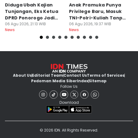
Diduga Ubah Kajian
Anak Pramuka Punya
B
Tunjangan, Eks Ketua
Privilege Baru, Masuk
S
DPRD Ponorogo Jadi
TNI-Polri-Kuliah Tanpa
K
Tersangka
06 Agu 2026, 21:13 WIB
Tes
06 Agu 2026, 19:37 WIB
06
News
News
Ne
About Us
Editorial Team
Contact Us
Terms of Services
Pedoman Media Siber
Index
Sitemap
Follow Us
Download
© 2026 IDN. All Rights Reserved.