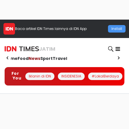
Baca artikel
IDN Times
lainnya di IDN App
Install
JATIM
Home
Food
News
Sport
Travel
For
Iklanin di IDN
INSIDENESIA
#LokalBerdaya
You