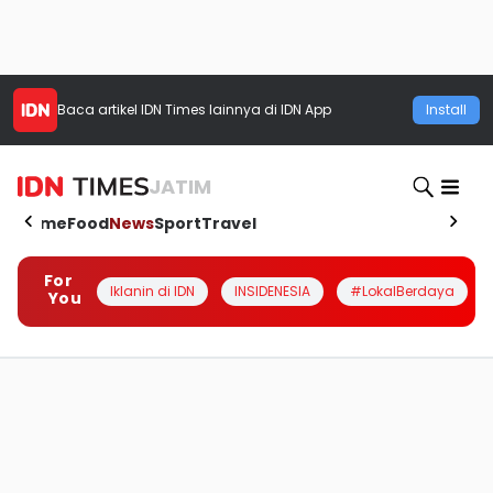
Baca artikel
IDN Times
lainnya di IDN App
Install
JATIM
Home
Food
News
Sport
Travel
For
Iklanin di IDN
INSIDENESIA
#LokalBerdaya
You