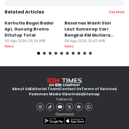
Related Articles
See More
Karhutla Bagai Badai
Basarnas Masih Sisir
W
Api, Gunung Bromo
Laut Sumenep Cari
K
Ditutup Total
Bangkai KM Mutiara
sa
09 Agu 2026, 05:24 WIB
Sentosa II
08 Agu 2026, 20:42 WIB
G
08
News
News
Ne
About Us
Editorial Team
Contact Us
Terms of Services
Pedoman Media Siber
Index
Sitemap
Follow Us
Download