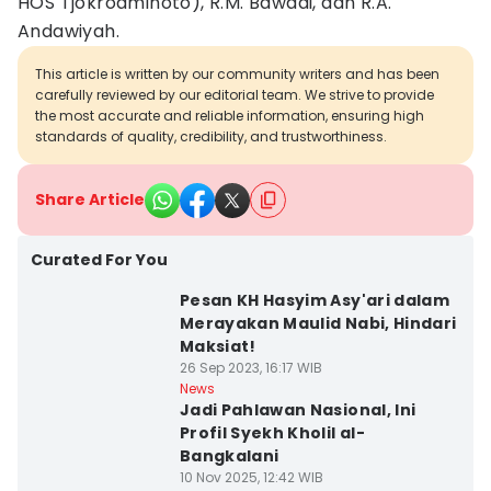
HOS Tjokroaminoto), R.M. Bawadi, dan R.A.
Andawiyah.
This article is written by our community writers and has been
carefully reviewed by our editorial team. We strive to provide
the most accurate and reliable information, ensuring high
standards of quality, credibility, and trustworthiness.
Share Article
Curated For You
Pesan KH Hasyim Asy'ari dalam
Merayakan Maulid Nabi, Hindari
Maksiat!
26 Sep 2023, 16:17 WIB
News
Jadi Pahlawan Nasional, Ini
Profil Syekh Kholil al-
Bangkalani
10 Nov 2025, 12:42 WIB