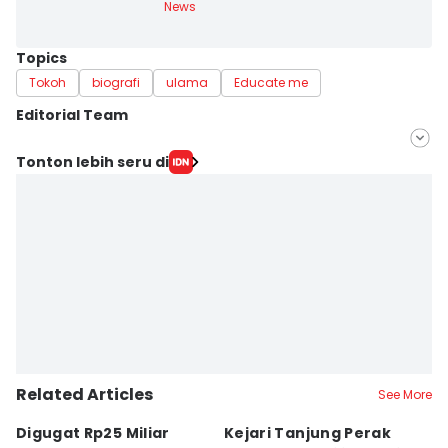
News
Topics
Tokoh
biografi
ulama
Educate me
Editorial Team
Editor
Tonton lebih seru di
Faiz Nashrillah
Editor
Zumrotul Abidin
Related Articles
See More
Digugat Rp25 Miliar
Kejari Tanjung Perak
7