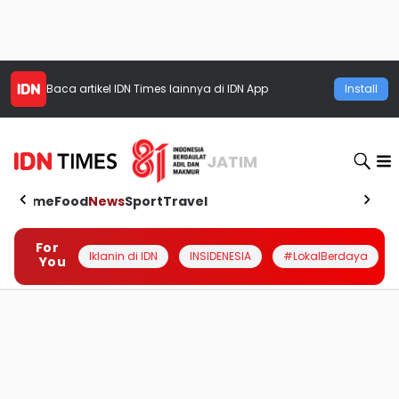
Baca artikel
IDN Times
lainnya di IDN App
Install
JATIM
Home
Food
News
Sport
Travel
For
Iklanin di IDN
INSIDENESIA
#LokalBerdaya
You