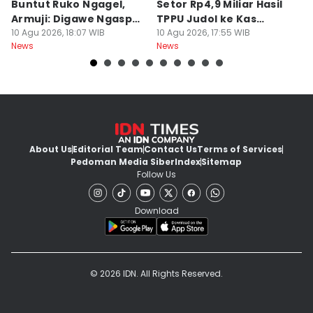
Buntut Ruko Ngagel,
Setor Rp4,9 Miliar Hasil
M
Armuji: Digawe Ngaspal
TPPU Judol ke Kas
M
Ae Poo
10 Agu 2026, 18:07 WIB
Negara
10 Agu 2026, 17:55 WIB
S
10
News
News
Ne
About Us
Editorial Team
Contact Us
Terms of Services
Pedoman Media Siber
Index
Sitemap
Follow Us
Download
© 2026 IDN. All Rights Reserved.