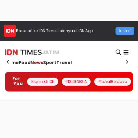
Baca artikel
IDN Times
lainnya di IDN App
Install
JATIM
Home
Food
News
Sport
Travel
For
Iklanin di IDN
INSIDENESIA
#LokalBerdaya
You