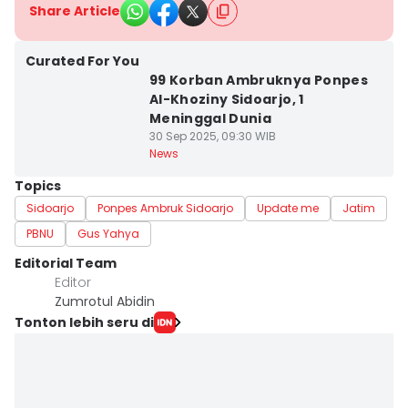
Share Article
Curated For You
99 Korban Ambruknya Ponpes
Al-Khoziny Sidoarjo, 1
Meninggal Dunia
30 Sep 2025, 09:30 WIB
News
Topics
Sidoarjo
Ponpes Ambruk Sidoarjo
Update me
Jatim
PBNU
Gus Yahya
Editorial Team
Editor
Zumrotul Abidin
Tonton lebih seru di