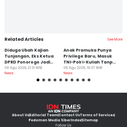
Related Articles
See More
Diduga Ubah Kajian
Anak Pramuka Punya
B
Tunjangan, Eks Ketua
Privilege Baru, Masuk
S
DPRD Ponorogo Jadi
TNI-Polri-Kuliah Tanpa
K
Tersangka
06 Agu 2026, 21:13 WIB
Tes
06 Agu 2026, 19:37 WIB
06
News
News
Ne
About Us
Editorial Team
Contact Us
Terms of Services
Pedoman Media Siber
Index
Sitemap
Follow Us