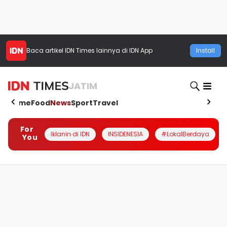
Baca artikel
IDN Times
lainnya di IDN App
Install
JATIM
Home
Food
News
Sport
Travel
For
Iklanin di IDN
INSIDENESIA
#LokalBerdaya
You