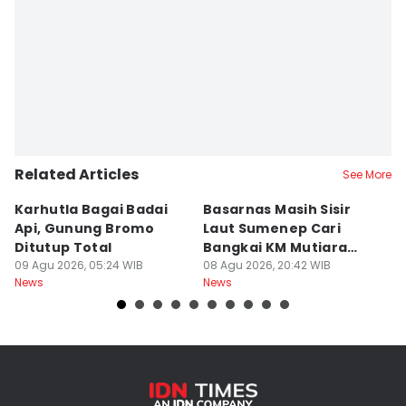
Related Articles
See More
Karhutla Bagai Badai
Basarnas Masih Sisir
W
Api, Gunung Bromo
Laut Sumenep Cari
K
Ditutup Total
Bangkai KM Mutiara
sa
09 Agu 2026, 05:24 WIB
Sentosa II
08 Agu 2026, 20:42 WIB
G
08
News
News
Ne