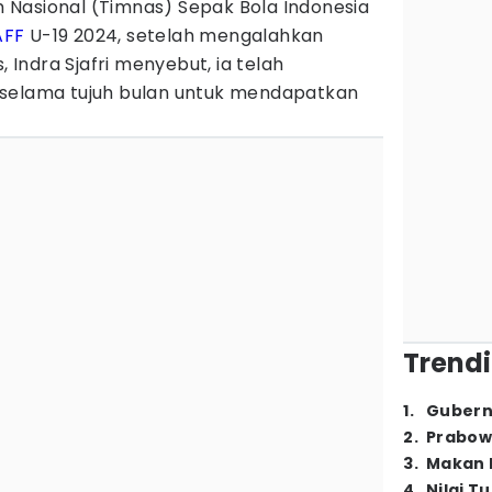
 Nasional (Timnas) Sepak Bola Indonesia
AFF
U-19 2024, setelah mengalahkan
, Indra Sjafri menyebut, ia telah
 selama tujuh bulan untuk mendapatkan
Trendi
1
.
Gubern
2
.
Prabow
3
.
Makan B
4
.
Nilai T