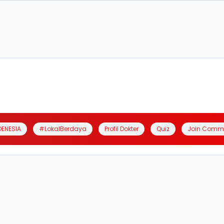
DENESIA
#LokalBerdaya
Profil Dokter
Quiz
Join Comm