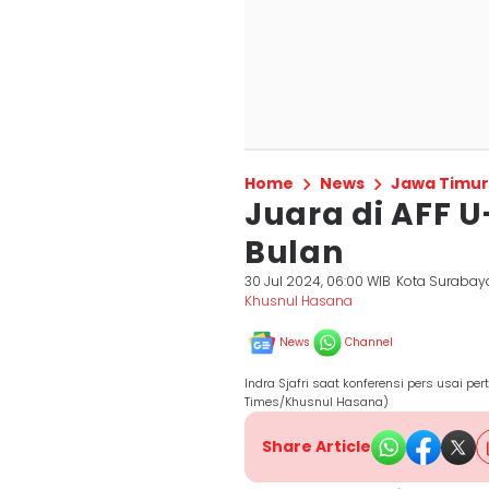
Home
News
Jawa Timur
Juara di AFF U
Bulan
30 Jul 2024, 06:00 WIB
Kota Surabay
Khusnul Hasana
News
Channel
Indra Sjafri saat konferensi pers usai pe
Times/Khusnul Hasana)
Share Article