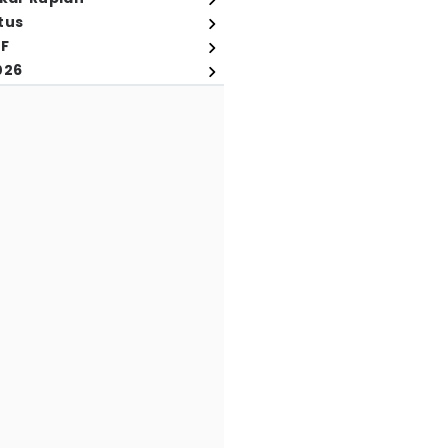
tus
FF
026