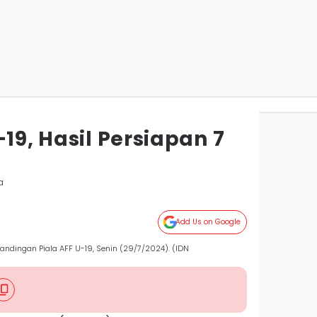
-19, Hasil Persiapan 7
a
Add Us on Google
rtandingan Piala AFF U-19, Senin (29/7/2024). (IDN