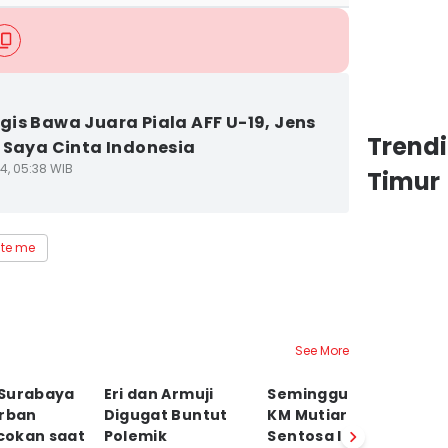
is Bawa Juara Piala AFF U-19, Jens
Trend
 Saya Cinta Indonesia
4, 05:38 WIB
Timur
te me
See More
Surabaya
Eri dan Armuji
Seminggu Insiden
T
orban
Digugat Buntut
KM Mutiara
K
okan saat
Polemik
Sentosa II,
ka