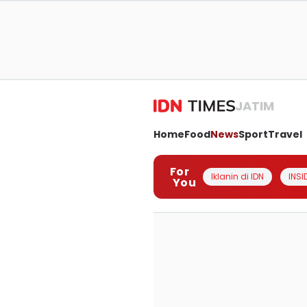
JATIM
Home
Food
News
Sport
Travel
For
Iklanin di IDN
INSI
You