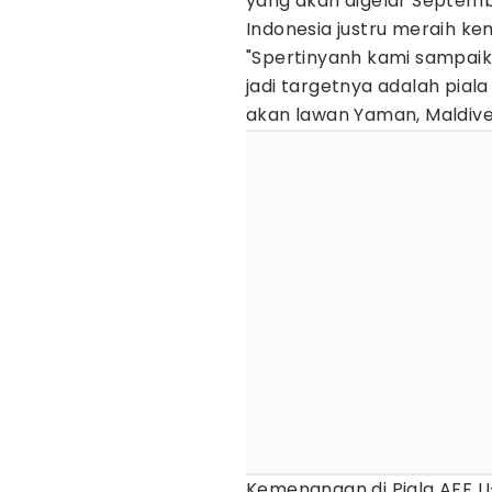
yang akan digelar Septem
Indonesia justru meraih k
"Spertinyanh kami sampaik
jadi targetnya adalah piala
akan lawan Yaman, Maldives
Kemenangan di Piala AFF U-