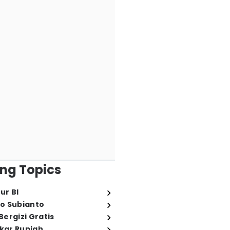
ng Topics
ur BI
o Subianto
ergizi Gratis
ukar Rupiah