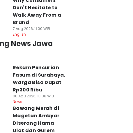
Why Consumers
Don't Hesitate to
Walk Away From a
Brand
7 Aug 2026, 11:00 WIB
English
ing News Jawa
Rekam Pencurian
Fasum di Surabaya,
Warga Bisa Dapat
Rp300 Ribu
08 Agu 2026, 10:08 WIB
News
Bawang Merah di
Magetan Ambyar
NBTS Menduga
DPRD Surabaya
Semifinal Liga
Diserang Hama
ebakaran Bromo
akan Panggil
Debat Mahasisw
rena Aktivitas
Pengelola Mal soal
2026: Unej vs
Ulat dan Gurem