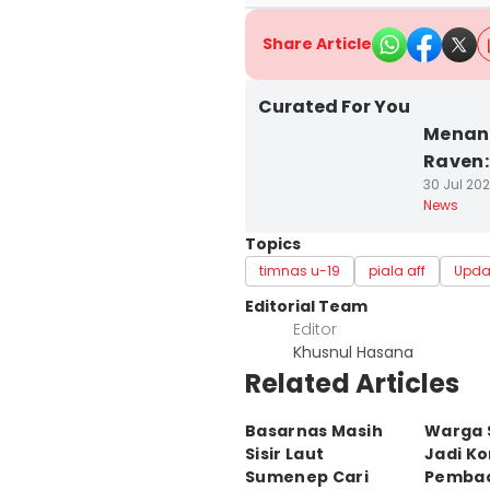
Share Article
Curated For You
Menang
Raven:
30 Jul 202
News
Topics
timnas u-19
piala aff
Upda
Editorial Team
Editor
Khusnul Hasana
Related Articles
Basarnas Masih
Warga 
Sisir Laut
Jadi K
Sumenep Cari
Pembac