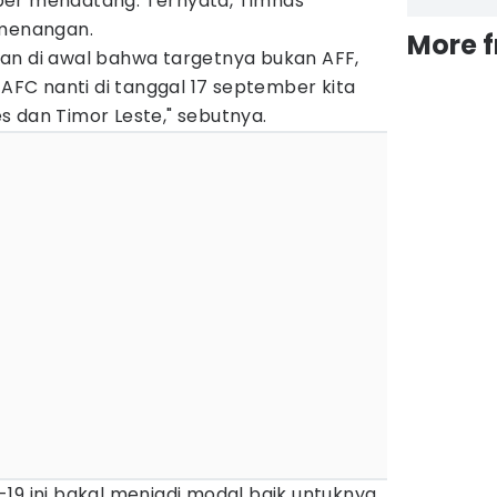
ber mendatang. Ternyata, Timnas
emenangan.
More 
an di awal bahwa targetnya bukan AFF,
 AFC nanti di tanggal 17 september kita
 dan Timor Leste," sebutnya.
19 ini bakal menjadi modal baik untuknya.