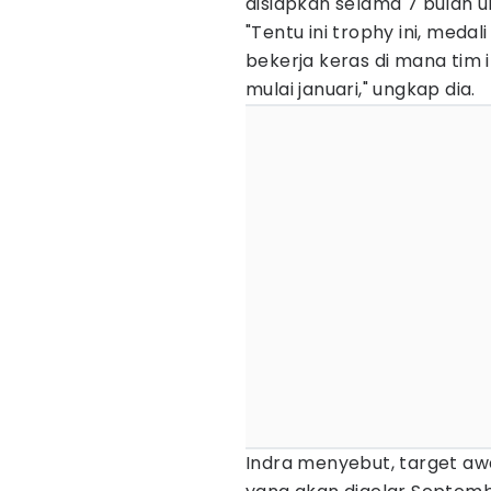
disiapkan selama 7 bulan u
"Tentu ini trophy ini, meda
bekerja keras di mana tim i
mulai januari," ungkap dia.
Indra menyebut, target aw