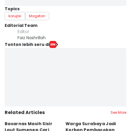
Topics
korupsi
Magetan
Editorial Team
Editor
Faiz Nashrillah
Tonton lebih seru di
Related Articles
See More
Basarnas Masih Sisir
Warga Surabaya Jadi
E
Laut Sumenep Cari
Korban Pembacokan
B