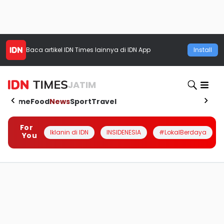
Baca artikel
IDN Times
lainnya di IDN App
Install
JATIM
Home
Food
News
Sport
Travel
For
Iklanin di IDN
INSIDENESIA
#LokalBerdaya
You