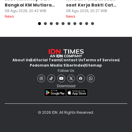
Bangkai KM Mutiara
saat Kerja Bakti Cat
P
Sentosa II
08 Agu 2026, 20:42 WIB
Gapura
08 Agu 2026, 20:27 WIB
N
08
News
News
Ne
About Us
Editorial Team
Contact Us
Terms of Services
Pedoman Media Siber
Index
Sitemap
Follow Us
Download
© 2026 IDN. All Rights Reserved.