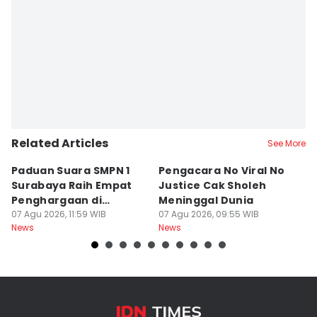
Related Articles
See More
Paduan Suara SMPN 1
Pengacara No Viral No
D
Surabaya Raih Empat
Justice Cak Sholeh
M
Penghargaan di
Meninggal Dunia
u
Thailand
07 Agu 2026, 11:59 WIB
07 Agu 2026, 09:55 WIB
07
News
News
Ne