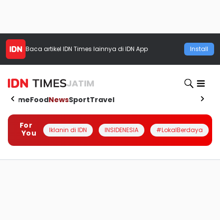
Baca artikel
IDN Times
lainnya di IDN App
Install
JATIM
Home
Food
News
Sport
Travel
For
Iklanin di IDN
INSIDENESIA
#LokalBerdaya
You