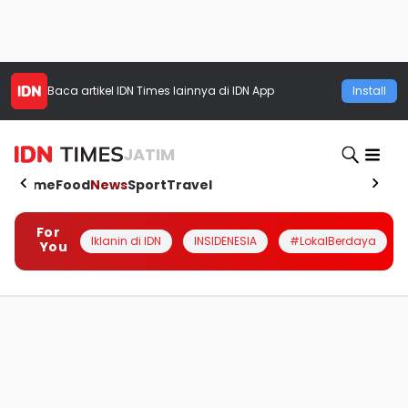
Baca artikel
IDN Times
lainnya di IDN App
Install
JATIM
Home
Food
News
Sport
Travel
For
Iklanin di IDN
INSIDENESIA
#LokalBerdaya
You