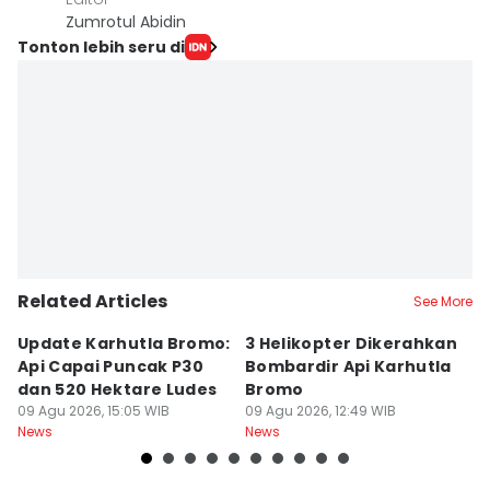
Zumrotul Abidin
Tonton lebih seru di
Related Articles
See More
Update Karhutla Bromo:
3 Helikopter Dikerahkan
1
Api Capai Puncak P30
Bombardir Api Karhutla
M
dan 520 Hektare Ludes
Bromo
K
09 Agu 2026, 15:05 WIB
09 Agu 2026, 12:49 WIB
D
09
News
News
Ne