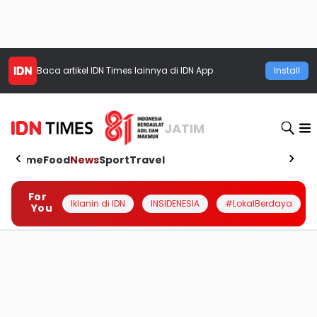
Baca artikel
IDN Times
lainnya di IDN App
Install
JATIM
Home
Food
News
Sport
Travel
For
Iklanin di IDN
INSIDENESIA
#LokalBerdaya
You