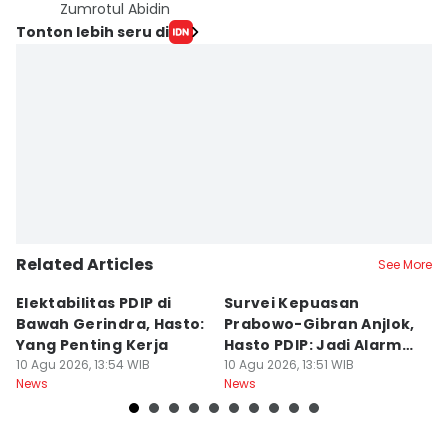
Zumrotul Abidin
Tonton lebih seru di
Related Articles
See More
Elektabilitas PDIP di
Survei Kepuasan
T
Bawah Gerindra, Hasto:
Prabowo-Gibran Anjlok,
U
Yang Penting Kerja
Hasto PDIP: Jadi Alarm
E
10 Agu 2026, 13:54 WIB
Koreksi
10 Agu 2026, 13:51 WIB
M
10
News
News
Ne