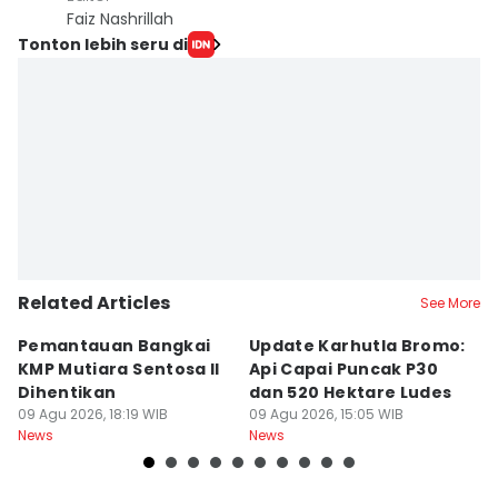
Faiz Nashrillah
Tonton lebih seru di
Related Articles
See More
Pemantauan Bangkai
Update Karhutla Bromo:
3
KMP Mutiara Sentosa II
Api Capai Puncak P30
B
Dihentikan
dan 520 Hektare Ludes
B
09 Agu 2026, 18:19 WIB
09 Agu 2026, 15:05 WIB
09
News
News
Ne