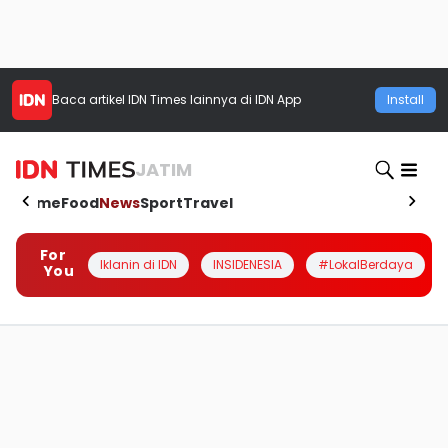
Baca artikel
IDN Times
lainnya di IDN App
Install
JATIM
Home
Food
News
Sport
Travel
For
Iklanin di IDN
INSIDENESIA
#LokalBerdaya
You