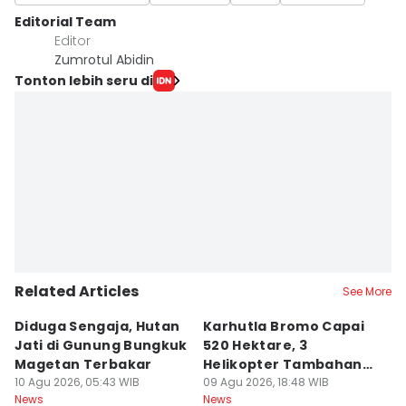
Editorial Team
Editor
Zumrotul Abidin
Tonton lebih seru di
Related Articles
See More
Diduga Sengaja, Hutan
Karhutla Bromo Capai
P
Jati di Gunung Bungkuk
520 Hektare, 3
K
Magetan Terbakar
Helikopter Tambahan
D
10 Agu 2026, 05:43 WIB
Diterjunkan
09 Agu 2026, 18:48 WIB
09
News
News
Ne