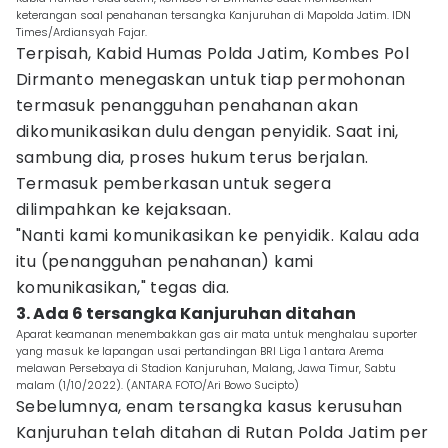
keterangan soal penahanan tersangka Kanjuruhan di Mapolda Jatim. IDN
Times/Ardiansyah Fajar.
Terpisah, Kabid Humas Polda Jatim, Kombes Pol
Dirmanto menegaskan untuk tiap permohonan
termasuk penangguhan penahanan akan
dikomunikasikan dulu dengan penyidik. Saat ini,
sambung dia, proses hukum terus berjalan.
Termasuk pemberkasan untuk segera
dilimpahkan ke kejaksaan.
"Nanti kami komunikasikan ke penyidik. Kalau ada
itu (penangguhan penahanan) kami
komunikasikan," tegas dia.
3. Ada 6 tersangka Kanjuruhan ditahan
Aparat keamanan menembakkan gas air mata untuk menghalau suporter
yang masuk ke lapangan usai pertandingan BRI Liga 1 antara Arema
melawan Persebaya di Stadion Kanjuruhan, Malang, Jawa Timur, Sabtu
malam (1/10/2022). (ANTARA FOTO/Ari Bowo Sucipto)
Sebelumnya, enam tersangka kasus kerusuhan
Kanjuruhan telah ditahan di Rutan Polda Jatim per