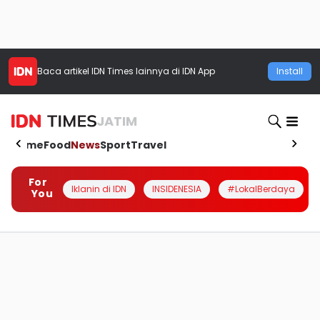
Baca artikel
IDN Times
lainnya di IDN App
Install
JATIM
Home
Food
News
Sport
Travel
For
Iklanin di IDN
INSIDENESIA
#LokalBerdaya
You