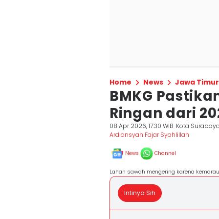
Home
News
Jawa Timur
BMKG Pastikan 
Ringan dari 20
08 Apr 2026, 17:30 WIB
Kota Surabay
Ardiansyah Fajar Syahlillah
News
Channel
Lahan sawah mengering karena kemarau (
Intinya Sih