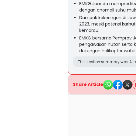
BMKG Juanda memprediksi E
dengan anomali suhu muka 
Dampak kekeringan di Jawa
2023, meski potensi karhu
kemarau.
BMKG bersama Pemprov Ja
pengawasan hutan serta 
dukungan helikopter wate
This section summary was AI-a
Share Article