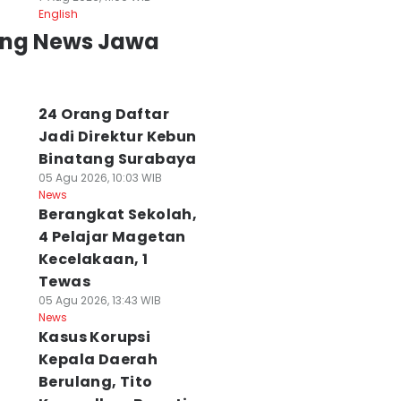
ejumlah Tiang
Alasan Pakuwon
Pemkot Buka
English
strik di Gresik
Pendekkan Pagar
Pendaftaran
ing News Jawa
oboh, Ada
Mal di Surabaya,
Pimpinan Baznas
orban Luka
Jaga Estetik Kota
Surabaya, Cek
 Agu 2026, 18:42 WIB
07 Agu 2026, 17:50 WIB
Syaratnya
ws
News
07 Agu 2026, 15:35 WIB
24 Orang Daftar
News
Jadi Direktur Kebun
Binatang Surabaya
05 Agu 2026, 10:03 WIB
News
Berangkat Sekolah,
4 Pelajar Magetan
Kecelakaan, 1
Tewas
05 Agu 2026, 13:43 WIB
News
Kasus Korupsi
Kepala Daerah
Berulang, Tito