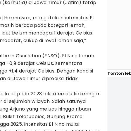
 (karhutla) di Jawa Timur (Jatim) tetap
q Hermawan, mengatakan intensitas El
n masih berada pada kategori lemah,
laut belum mencapai 1 derajat Celsius.
oderat, cukup di level lemah saja,”
outhern Oscillation (ENSO), El Nino lemah
ga +0,9 derajat Celsius, sementara
ga +1,4 derajat Celsius. Dengan kondisi
Tonton leb
n di Jawa Timur diprediksi tidak
no kuat pada 2023 lalu memicu kekeringan
 di sejumlah wilayah. Salah satunya
ng Arjuno yang meluas hingga ribuan
i Bukit Teletubbies, Gunung Bromo.
ga 2025, intensitas El Nino mulai