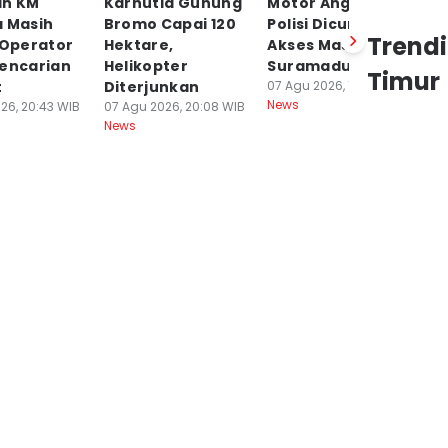
an KM
Karhutla Gunung
Motor Anggota
S
a Masih
Bromo Capai 120
Polisi Dicuri di
Li
Trend
 Operator
Hektare,
Akses Masuk
R
Pencarian
Helikopter
Suramadu
K
Timur
t
Diterjunkan
07 Agu 2026, 18:44 WIB
07
News
Ne
26, 20:43 WIB
07 Agu 2026, 20:08 WIB
News