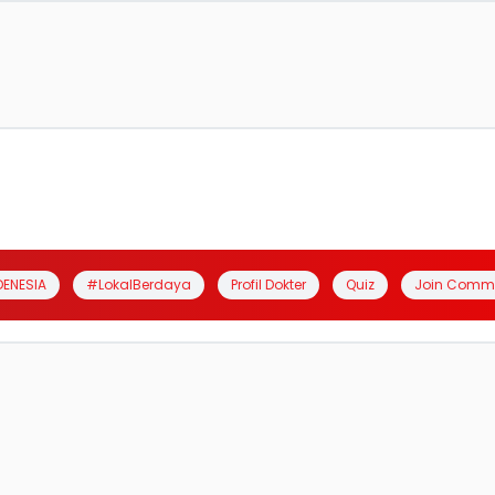
DENESIA
#LokalBerdaya
Profil Dokter
Quiz
Join Comm