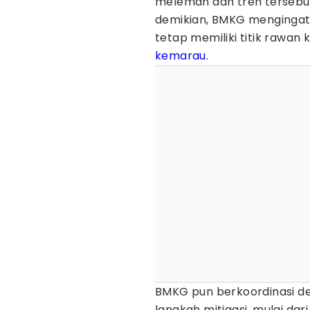
melemah dan tren tersebut
demikian, BMKG mengingat
tetap memiliki titik rawan
kemarau
.
BMKG pun berkoordinasi 
langkah mitigasi, mulai d