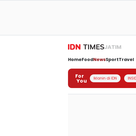
JATIM
Home
Food
News
Sport
Travel
For
Iklanin di IDN
INSI
You