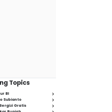
ng Topics
ur BI
o Subianto
ergizi Gratis
ukar Rupiah