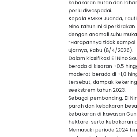
kebakaran hutan dan lahan
perlu diwaspadai.
Kepala BMKG Juanda, Taufi
Nino tahun ini diperkiraka
dengan anomali suhu muka 
“Harapannya tidak sampai m
ujarnya, Rabu (8/4/2026).
Dalam klasifikasi El Nino S
berada di kisaran +0,5 hing
moderat berada di +1,0 hing
tersebut, dampak kekeringa
seekstrem tahun 2023.
Sebagai pembanding, El Ni
parah dan kebakaran besar
kebakaran di kawasan Gunu
hektare, serta kebakaran d
Memasuki periode 2024 hing