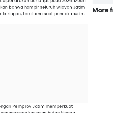
 diperkirakan berlanjut pada 2026. Meski
kan bahwa hampir seluruh wilayah Jatim
More 
 kekeringan, terutama saat puncak musim
dengan Pemprov Jatim memperkuat
ari pengawasan kawasan hutan hingga