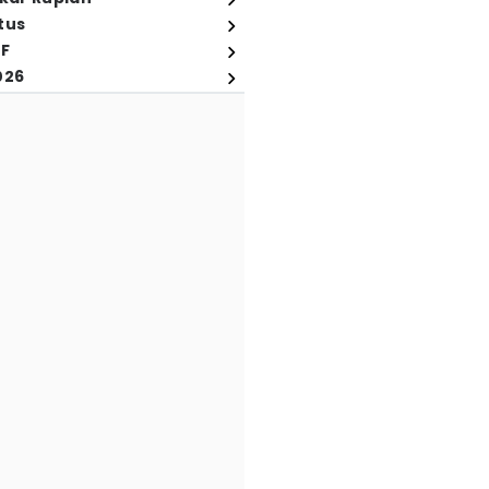
tus
FF
026