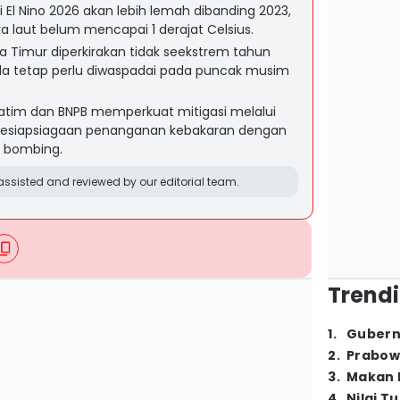
l Nino 2026 akan lebih lemah dibanding 2023,
laut belum mencapai 1 derajat Celsius.
 Timur diperkirakan tidak seekstrem tahun
tla tetap perlu diwaspadai pada puncak musim
tim dan BNPB memperkuat mitigasi melalui
kesiapsiagaan penanganan kebakaran dengan
r bombing.
ssisted and reviewed by our editorial team.
Trendi
1
.
Gubern
2
.
Prabow
3
.
Makan B
4
.
Nilai T