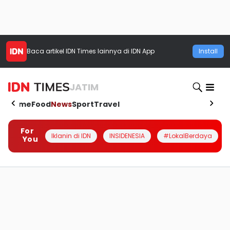
Baca artikel
IDN Times
lainnya di IDN App
Install
JATIM
Home
Food
News
Sport
Travel
For
Iklanin di IDN
INSIDENESIA
#LokalBerdaya
You