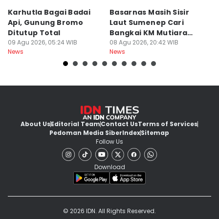
Karhutla Bagai Badai
Basarnas Masih Sisir
W
Api, Gunung Bromo
Laut Sumenep Cari
K
Ditutup Total
Bangkai KM Mutiara
sa
09 Agu 2026, 05:24 WIB
Sentosa II
08 Agu 2026, 20:42 WIB
G
08
News
News
Ne
About Us
Editorial Team
Contact Us
Terms of Services
Pedoman Media Siber
Index
Sitemap
Follow Us
Download
© 2026 IDN. All Rights Reserved.