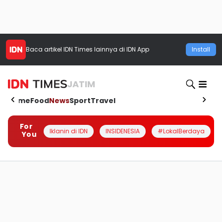
Baca artikel
IDN Times
lainnya di IDN App
Install
JATIM
Home
Food
News
Sport
Travel
For
Iklanin di IDN
INSIDENESIA
#LokalBerdaya
You