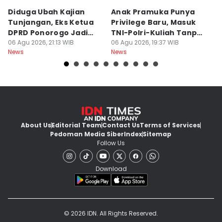
Diduga Ubah Kajian
Anak Pramuka Punya
B
Tunjangan, Eks Ketua
Privilege Baru, Masuk
S
DPRD Ponorogo Jadi
TNI-Polri-Kuliah Tanpa
K
Tersangka
06 Agu 2026, 21:13 WIB
Tes
06 Agu 2026, 19:37 WIB
06
News
News
Ne
About Us
Editorial Team
Contact Us
Terms of Services
Pedoman Media Siber
Index
Sitemap
Follow Us
Download
© 2026 IDN. All Rights Reserved.