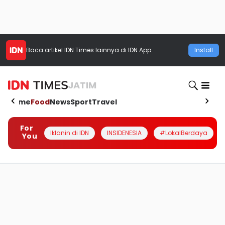
Baca artikel
IDN Times
lainnya di IDN App
Install
JATIM
Home
Food
News
Sport
Travel
For
Iklanin di IDN
INSIDENESIA
#LokalBerdaya
You