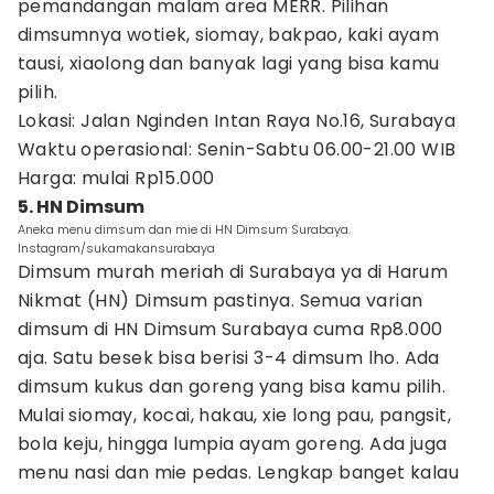
pemandangan malam area MERR. Pilihan
dimsumnya wotiek, siomay, bakpao, kaki ayam
tausi, xiaolong dan banyak lagi yang bisa kamu
pilih.
Lokasi: Jalan Nginden Intan Raya No.16, Surabaya
Waktu operasional: Senin-Sabtu 06.00-21.00 WIB
Harga: mulai Rp15.000
5. HN Dimsum
Aneka menu dimsum dan mie di HN Dimsum Surabaya.
Instagram/sukamakansurabaya
Dimsum murah meriah di Surabaya ya di Harum
Nikmat (HN) Dimsum pastinya. Semua varian
dimsum di HN Dimsum Surabaya cuma Rp8.000
aja. Satu besek bisa berisi 3-4 dimsum lho. Ada
dimsum kukus dan goreng yang bisa kamu pilih.
Mulai siomay, kocai, hakau, xie long pau, pangsit,
bola keju, hingga lumpia ayam goreng. Ada juga
menu nasi dan mie pedas. Lengkap banget kalau