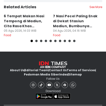
Related Articles
See More
6 Tempat Makan Nasi
7 Nasi Pecel Paling Enak
5
Tempong di Madiun,
di Dekat Stasiun
S
Cita Rasa Khas
Madiun, Bumbunya
A
Banyuwangi
05 Agu 2026, 14:03 WIB
Khas
04 Agu 2026, 04:16 WIB
03
Food
Food
Fo
About Us
Editorial Team
Contact Us
Terms of Services
Pedoman Media Siber
Index
Sitemap
Follow Us
Download