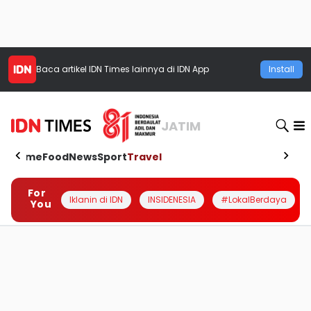
Baca artikel
IDN Times
lainnya di IDN App
Install
JATIM
Home
Food
News
Sport
Travel
For
Iklanin di IDN
INSIDENESIA
#LokalBerdaya
You