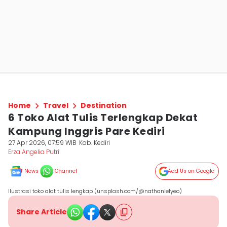
Home
Travel
Destination
6 Toko Alat Tulis Terlengkap Dekat
Kampung Inggris Pare Kediri
27 Apr 2026, 07:59 WIB
Kab. Kediri
Erza Angelia Putri
News
Channel
Add Us on Google
Ilustrasi toko alat tulis lengkap (unsplash.com/@nathanielyeo)
Share Article