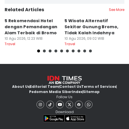
Related Articles
See More
5 Rekomendasi Hotel
5 Wisata Alternatif
1
dengan Pemandangan
Sekitar Gunung Bromo,
S
Alam Terbaik di Bromo
Tidak Kalah Indahnya
P
10 Agu 2026, 12:23 WIB
10 Agu 2026, 09:02 WIB
C
10
Travel
Travel
Tr
About Us
Editorial Team
Contact Us
Terms of Services
Pedoman Media Siber
Index
Sitemap
Follow Us
Download