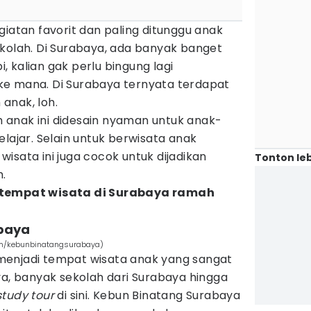
giatan favorit dan paling ditunggu anak
ekolah. Di Surabaya, ada banyak banget
pi, kalian gak perlu bingung lagi
e mana. Di Surabaya ternyata terdapat
anak, loh.
anak ini didesain nyaman untuk anak-
elajar. Selain untuk berwisata anak
isata ini juga cocok untuk dijadikan
Tonton leb
.
tempat wisata di Surabaya ramah
abaya
om/kebunbinatangsurabaya)
menjadi tempat wisata anak yang sangat
ya, banyak sekolah dari Surabaya hingga
study tour
di sini. Kebun Binatang Surabaya