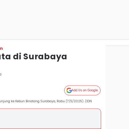
on
ta di Surabaya
a
Add Us on Google
rkunjung ke Kebun Binatang Surabaya, Rabu (7/5/2025). (IDN