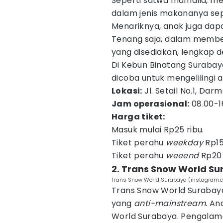
Seperti satwa mamalia, mel
dalam jenis makananya sepe
Menariknya, anak juga d
Tenang saja, dalam memb
yang disediakan, lengkap 
Di Kebun Binatang Surabaya
dicoba untuk mengelilingi 
Lokasi:
Jl. Setail No.1, Da
Jam operasional:
08.00-1
Harga tiket:
Masuk mulai Rp25 ribu.
Tiket perahu
weekday
Rp15
Tiket perahu
weeend
Rp20 
2. Trans Snow World S
Trans Snow World Surabaya (instagram.
Trans Snow World Suraba
yang
anti-mainstream.
Ana
World Surabaya. Pengalama