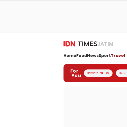
JATIM
Home
Food
News
Sport
Travel
For
Iklanin di IDN
INSI
You