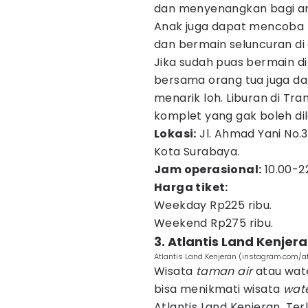
dan menyenangkan bagi a
Anak juga dapat mencoba b
dan bermain seluncuran di 
Jika sudah puas bermain d
bersama orang tua juga da
menarik loh. Liburan di Tr
komplet yang gak boleh di
Lokasi:
Jl. Ahmad Yani No.
Kota Surabaya.
Jam operasional:
10.00-2
Harga tiket:
Weekday Rp225 ribu.
Weekend Rp275 ribu.
3. Atlantis Land Kenjer
Atlantis Land Kenjeran (instagram.com/atl
Wisata
taman air
atau wate
bisa menikmati wisata
wat
Atlantis Land Kenjeran. Te