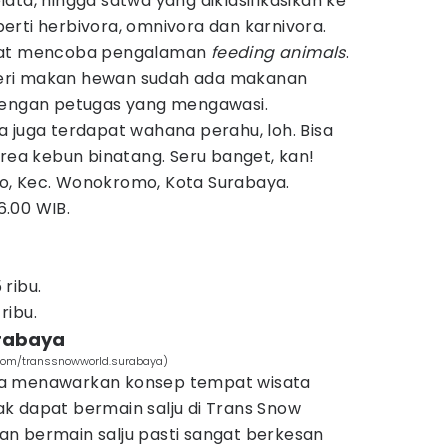
ata, hingga satwa yang diklasifikasikan ke
rti herbivora, omnivora dan karnivora.
apat mencoba pengalaman
feeding animals
.
eri makan hewan sudah ada makanan
dengan petugas yang mengawasi.
 juga terdapat wahana perahu, loh. Bisa
area kebun binatang. Seru banget, kan!
rmo, Kec. Wonokromo, Kota Surabaya.
6.00 WIB.
 ribu.
ribu.
urabaya
com/transsnowworld.surabaya)
ya menawarkan konsep tempat wisata
k dapat bermain salju di Trans Snow
n bermain salju pasti sangat berkesan