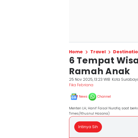
Home
Travel
Destinati
6 Tempat Wisa
Ramah Anak
25 Nov 2025, 13:23 WIB
Kota Surabay
Fika Febriana
News
Channel
Menteri LH, Hanif Faisol Nurofiq saat be
Times/Khusnul Hasana)
Intinya Sih