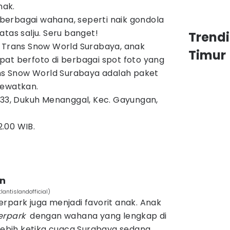
nak.
erbagai wahana, seperti naik gondola
atas salju. Seru banget!
Trend
i Trans Snow World Surabaya, anak
Timur
pat berfoto di berbagai spot foto yang
ans Snow World Surabaya adalah paket
lewatkan.
333, Dukuh Menanggal, Kec. Gayungan,
2.00 WIB.
an
antislandofficial)
rpark juga menjadi favorit anak. Anak
erpark
dengan wahana yang lengkap di
rlebih ketika cuaca Surabaya sedang