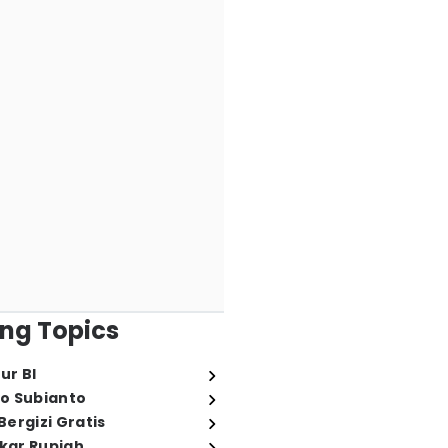
ng Topics
ur BI
o Subianto
ergizi Gratis
ukar Rupiah