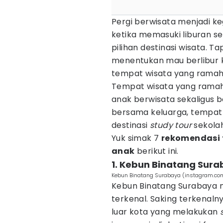
Pergi berwisata menjadi ke
ketika memasuki liburan s
pilihan destinasi wisata. Ta
menentukan mau berlibur k
tempat wisata yang ramah 
Tempat wisata yang ramah 
anak berwisata sekaligus b
bersama keluarga, tempat w
destinasi
study tour
sekolah
Yuk simak 7
rekomendasi 
anak
berikut ini.
1. Kebun Binatang Sur
Kebun Binatang Surabaya (instagram.c
Kebun Binatang Surabaya 
terkenal. Saking terkenaln
luar kota yang melakukan