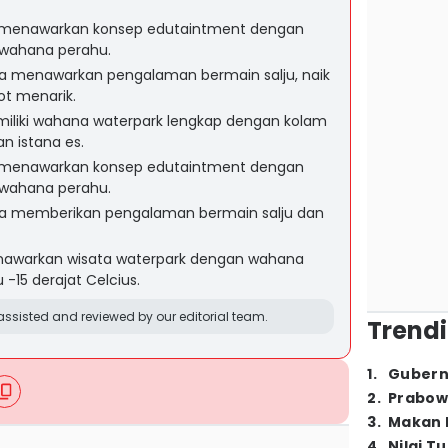
 menawarkan konsep edutaintment dengan
 wahana perahu.
a menawarkan pengalaman bermain salju, naik
ot menarik.
miliki wahana waterpark lengkap dengan kolam
n istana es.
 menawarkan konsep edutaintment dengan
 wahana perahu.
ya memberikan pengalaman bermain salju dan
enawarkan wisata waterpark dengan wahana
 -15 derajat Celcius.
ssisted and reviewed by our editorial team.
Trendi
1
.
Gubern
2
.
Prabow
3
.
Makan B
4
.
Nilai T