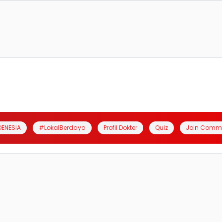
DENESIA
#LokalBerdaya
Profil Dokter
Quiz
Join Comm