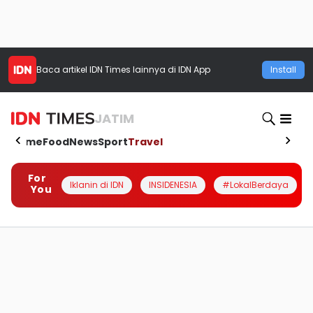
Baca artikel
IDN Times
lainnya di IDN App
Install
JATIM
Home
Food
News
Sport
Travel
For
Iklanin di IDN
INSIDENESIA
#LokalBerdaya
You