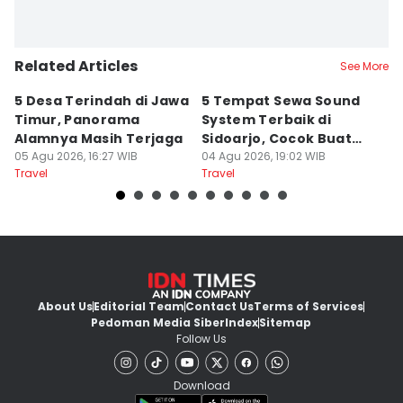
Related Articles
See More
5 Desa Terindah di Jawa
5 Tempat Sewa Sound
7 
Timur, Panorama
System Terbaik di
P
Alamnya Masih Terjaga
Sidoarjo, Cocok Buat
M
05 Agu 2026, 16:27 WIB
Agustusan
04 Agu 2026, 19:02 WIB
A
04
Travel
Travel
Tr
About Us
Editorial Team
Contact Us
Terms of Services
Pedoman Media Siber
Index
Sitemap
Follow Us
Download