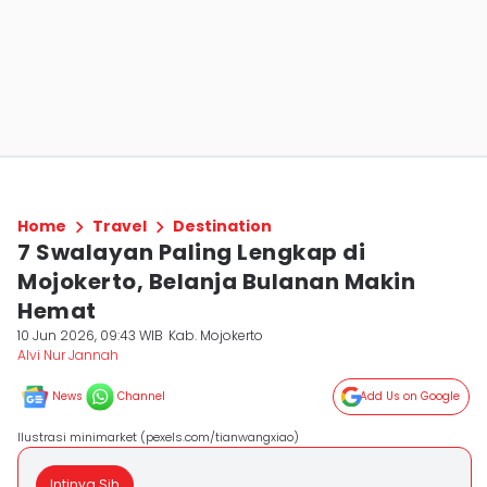
Home
Travel
Destination
7 Swalayan Paling Lengkap di
Mojokerto, Belanja Bulanan Makin
Hemat
10 Jun 2026, 09:43 WIB
Kab. Mojokerto
Alvi Nur Jannah
News
Channel
Add Us on Google
Ilustrasi minimarket (pexels.com/tianwangxiao)
Intinya Sih