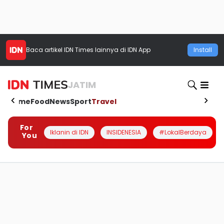
Baca artikel
IDN Times
lainnya di IDN App
Install
JATIM
Home
Food
News
Sport
Travel
For
Iklanin di IDN
INSIDENESIA
#LokalBerdaya
You