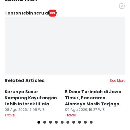
Editor
Tonton lebih seru di
IDN Times Hyperlocal
Editor
Faiz Nashrillah
Related Articles
See More
Serunya Susur
5 Desa Terindah di Jawa
5
Kampung Kayutangan
Timur, Panorama
S
Lebih Interaktif ala
Alamnya Masih Terjaga
S
Kelana Race
08 Agu 2026, 17:09 WIB
05 Agu 2026, 16:27 WIB
A
04
Travel
Travel
Tr