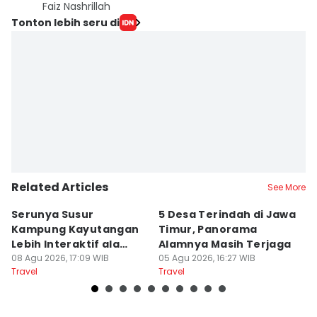
Faiz Nashrillah
Tonton lebih seru di
Related Articles
See More
Serunya Susur
5 Desa Terindah di Jawa
5
Kampung Kayutangan
Timur, Panorama
S
Lebih Interaktif ala
Alamnya Masih Terjaga
S
Kelana Race
08 Agu 2026, 17:09 WIB
05 Agu 2026, 16:27 WIB
A
04
Travel
Travel
Tr