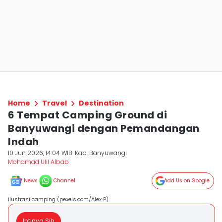
Home
Travel
Destination
6 Tempat Camping Ground di
Banyuwangi dengan Pemandangan
Indah
10 Jun 2026, 14:04 WIB
Kab. Banyuwangi
Mohamad Ulil Albab
News
Channel
Add Us on Google
ilustrasi camping (pexels.com/Alex P)
Intinya Sih