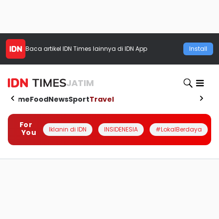
Baca artikel
IDN Times
lainnya di IDN App
Install
JATIM
Home
Food
News
Sport
Travel
For
Iklanin di IDN
INSIDENESIA
#LokalBerdaya
You