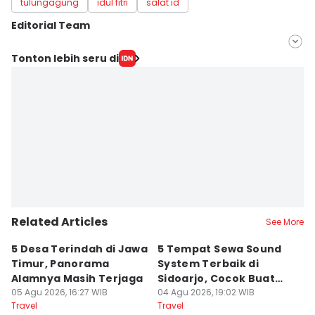
tulungagung
idul fitri
salat id
Editorial Team
Editor
Tonton lebih seru di
IDN Times Hyperlocal
Editor
Faiz Nashrillah
Related Articles
See More
5 Desa Terindah di Jawa
5 Tempat Sewa Sound
7 
Timur, Panorama
System Terbaik di
P
Alamnya Masih Terjaga
Sidoarjo, Cocok Buat
M
05 Agu 2026, 16:27 WIB
Agustusan
04 Agu 2026, 19:02 WIB
A
04
Travel
Travel
Tr