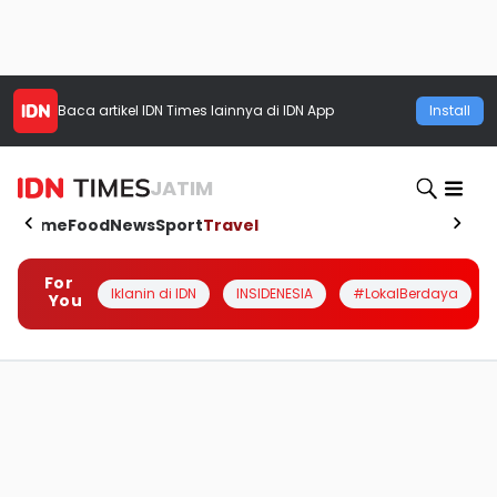
Baca artikel
IDN Times
lainnya di IDN App
Install
JATIM
Home
Food
News
Sport
Travel
For
Iklanin di IDN
INSIDENESIA
#LokalBerdaya
You